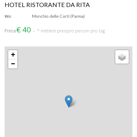
HOTEL RISTORANTE DA RITA
Wo:
Monchio delle Corti (Parma)
€ 40
Preise
* mittlere preis
pro person pro tag
+
−