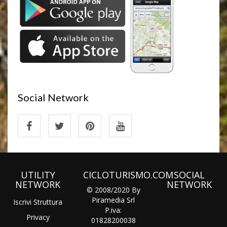
Social Network
UTILITY
CICLOTURISMO.COM
SOCIAL
NETWORK
NETWORK
© 2008/2020 By
Piramedia Srl
Iscrivi Struttura
P.iva:
Privacy
01828200038