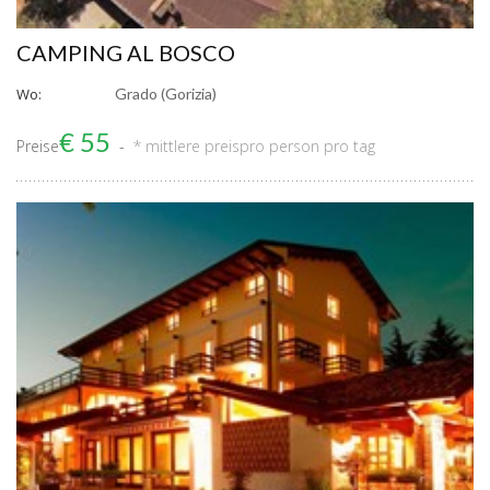
CAMPING AL BOSCO
Wo:
Grado (Gorizia)
€ 55
Preise
* mittlere preis
pro person pro tag