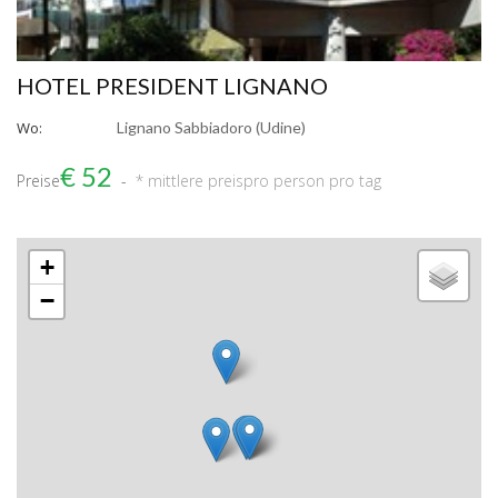
HOTEL PRESIDENT LIGNANO
Wo:
Lignano Sabbiadoro (Udine)
€ 52
Preise
* mittlere preis
pro person pro tag
+
−