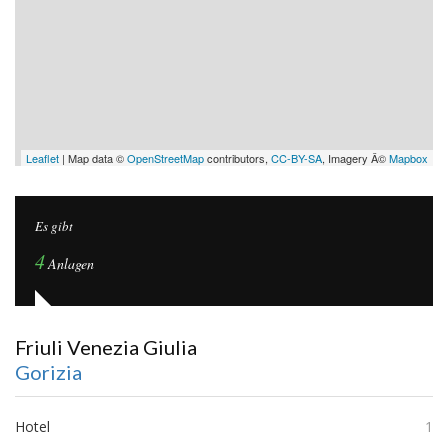
Leaflet
| Map data ©
OpenStreetMap
contributors,
CC-BY-SA
, Imagery Â©
Mapbox
Es gibt
4
Anlagen
Friuli Venezia Giulia
Gorizia
Hotel
1