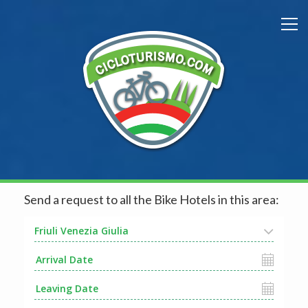
Send a request to all the Bike Hotels in this area:
Friuli Venezia Giulia