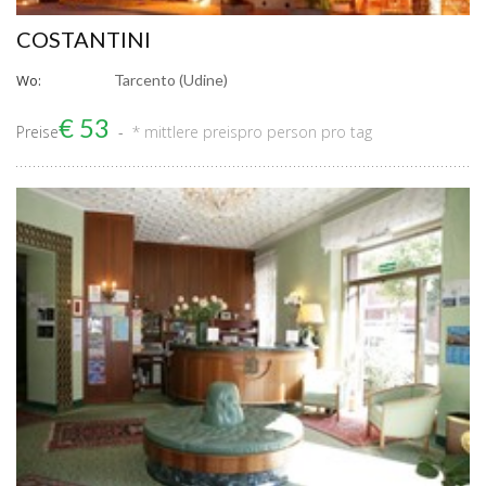
COSTANTINI
Wo:
Tarcento (Udine)
€ 53
Preise
* mittlere preis
pro person pro tag