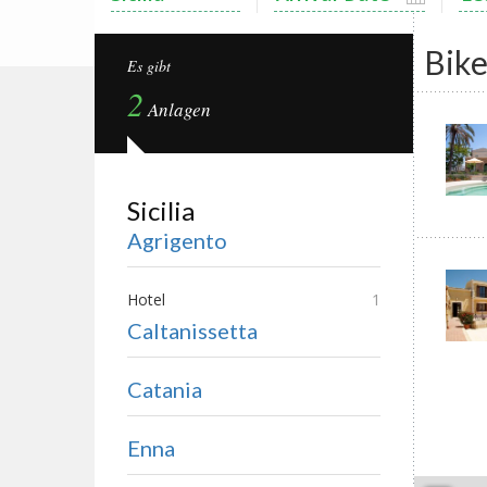
Bike
Es gibt
2
Anlagen
Sicilia
Agrigento
Hotel
1
Caltanissetta
Catania
Enna