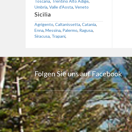
Toscana
,
Trentino Alto Adige
,
Umbria
,
Valle d'Aosta
,
Veneto
Sicilia
Agrigento
,
Caltanissetta
,
Catania
,
Enna
,
Messina
,
Palermo
,
Ragusa
,
Siracusa
,
Trapani
,
Folgen Sie uns auf Facebook