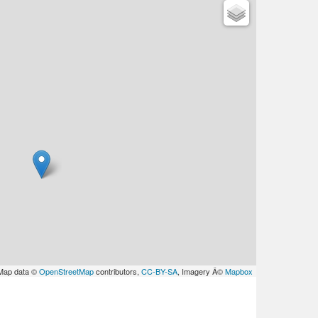
Map data ©
OpenStreetMap
contributors,
CC-BY-SA
, Imagery Â©
Mapbox