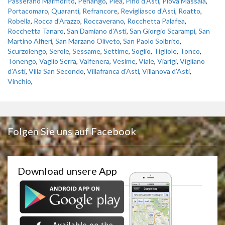
Passerano Marmorito
,
Penango
,
Piea
,
Pino d'Asti
,
Piovà Massaia
,
Portacomaro
,
Quaranti
,
Refrancore
,
Revigliasco d'Asti
,
Roatto
,
Robella
,
Rocca d'Arazzo
,
Roccaverano
,
Rocchetta Palafea
,
Rocchetta Tanaro
,
San Damiano d'Asti
,
San Giorgio Scarampi
,
San
Martino Alfieri
,
San Marzano Oliveto
,
San Paolo Solbrito
,
Scurzolengo
,
Serole
,
Sessame
,
Settime
,
Soglio
,
Tigliole
,
Tonco
,
Tonengo
,
Vaglio Serra
,
Valfenera
,
Vesime
,
Viale
,
Viarigi
,
Vigliano
d'Asti
,
Villa San Secondo
,
Villafranca d'Asti
,
Villanova d'Asti
,
Vinchio
,
Folgen Sie uns auf Facebook
Download unsere App