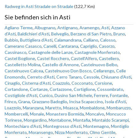
Radweg in Asti Stradale on Stradale
(122,7 Km)
Sie befinden sich in Asti
Agliano Terme
,
Albugnano
,
Antignano
,
Aramengo
,
Asti
,
Azzano
d'Asti
,
Baldichieri d'Asti
,
Belveglio
,
Berzano di San Pietro
,
Bruno
,
Bubbio
,
Buttigliera d'Asti
,
Calamandrana
,
Calliano
,
Calosso
,
Camerano Casasco
,
Canelli
,
Cantarana
,
Capriglio
,
Casorzo
,
Cassinasco
,
Castagnole delle Lanze
,
Castagnole Monferrato
,
Castel Boglione
,
Castel Rocchero
,
Castell'Alfero
,
Castellero
,
Castelletto Molina
,
Castello di Annone
,
Castelnuovo Belbo
,
Castelnuovo Calcea
,
Castelnuovo Don Bosco
,
Cellarengo
,
Celle
Enomondo
,
Cerreto d'Asti
,
Cerro Tanaro
,
Cessole
,
Chiusano d'Asti
,
Cinaglio
,
Cisterna d'Asti
,
Coazzolo
,
Cocconato
,
Corsione
,
Cortandone
,
Cortanze
,
Cortazzone
,
Cortiglione
,
Cossombrato
,
Costigliole d'Asti
,
Cunico
,
Dusino San Michele
,
Ferrere
,
Fontanile
,
Frinco
,
Grana
,
Grazzano Badoglio
,
Incisa Scapaccino
,
Isola d'Asti
,
Loazzolo
,
Maranzana
,
Maretto
,
Moasca
,
Mombaldone
,
Mombaruzzo
,
Mombercelli
,
Monale
,
Monastero Bormida
,
Moncalvo
,
Moncucco
Torinese
,
Mongardino
,
Montabone
,
Montafia
,
Montaldo Scarampi
,
Montechiaro d'Asti
,
Montegrosso d'Asti
,
Montemagno
,
Montiglio
Monferrato
,
Moransengo
,
Nizza Monferrato
,
Olmo Gentile
,