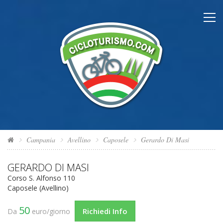
Campania
Avellino
Caposele
Gerardo Di Masi
GERARDO DI MASI
Corso S. Alfonso 110
Caposele (Avellino)
50
Richiedi Info
Da
euro/giorno