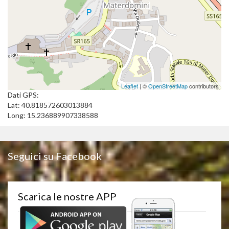
Leaflet
| ©
OpenStreetMap
contributors
Dati GPS:
Lat: 40.818572603013884
Long: 15.236889907338588
Seguici su Facebook
Scarica le nostre APP