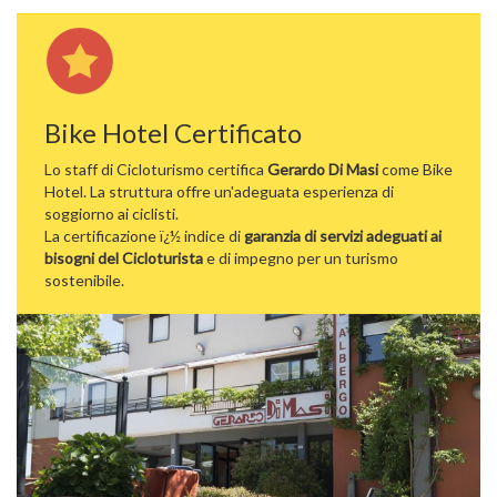
Bike Hotel Certificato
Lo staff di Cicloturismo certifica
Gerardo Di Masi
come Bike
Hotel. La struttura offre un'adeguata esperienza di
soggiorno ai ciclisti.
La certificazione ï¿½ indice di
garanzia di servizi adeguati ai
bisogni del Cicloturista
e di impegno per un turismo
sostenibile.