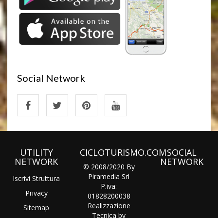
Social Network
UTILITY
CICLOTURISMO.COM
SOCIAL
NETWORK
NETWORK
© 2008/2020 By
Piramedia Srl
Iscrivi Struttura
P.iva:
Privacy
01828200038
Realizzazione
Sitemap
Tecnica by