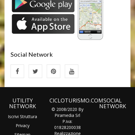
Social Network
UTILITY
CICLOTURISMO.COM
SOCIAL
NETWORK
NETWORK
© 2008/2020 By
Piramedia Srl
Iscrivi Struttura
P.iva:
Privacy
01828200038
Realizzazione
Sitemap