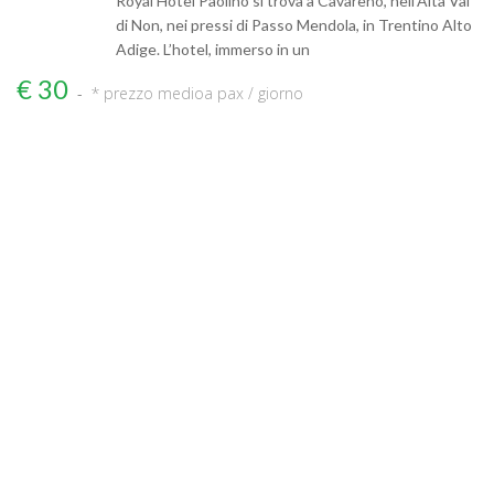
Royal Hotel Paolino si trova a Cavareno, nell’Alta Val
di Non, nei pressi di Passo Mendola, in Trentino Alto
Adige. L’hotel, immerso in un
€ 30
* prezzo medio
a pax / giorno