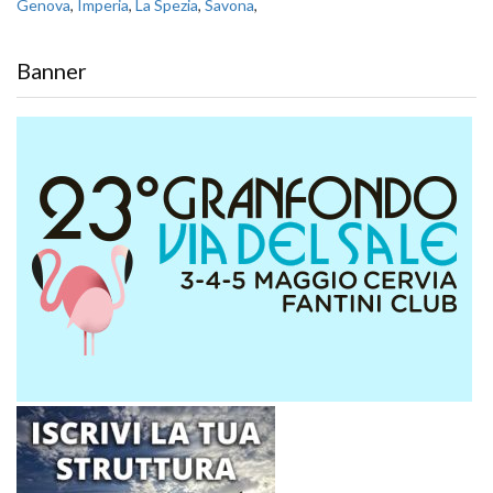
Genova
,
Imperia
,
La Spezia
,
Savona
,
Banner