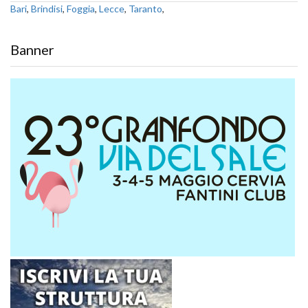
Bari
,
Brindisi
,
Foggia
,
Lecce
,
Taranto
,
Banner