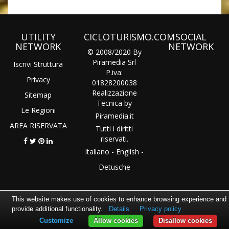
UTILITY
CICLOTURISMO.COM
SOCIAL
NETWORK
NETWORK
© 2008/2020 By
Piramedia Srl
Iscrivi Struttura
P.iva:
Privacy
01828200038
Realizzazione
Sitemap
Tecnica by
Le Regioni
Piramedia
.it
AREA RISERVATA
Tutti i diritti
riservati.
Italiano
-
English
-
Detusche
This website makes use of cookies to enhance browsing experience and
provide additional functionality.
Details
Privacy policy
Customize
Allow cookies
Disallow cookies