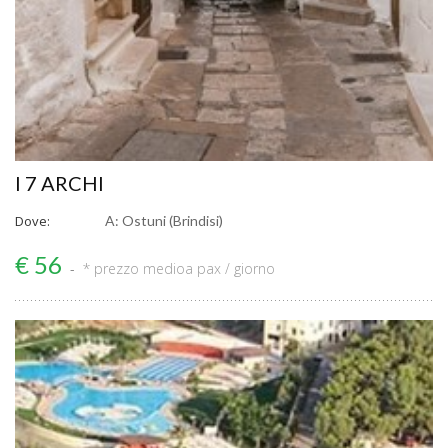
I 7 ARCHI
Dove:
A: Ostuni (Brindisi)
€ 56
* prezzo medio
a pax / giorno