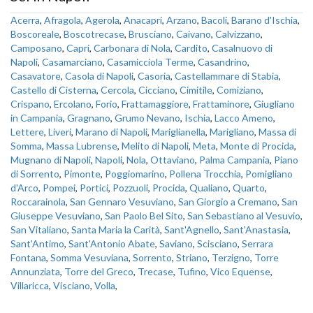
Acerra
,
Afragola
,
Agerola
,
Anacapri
,
Arzano
,
Bacoli
,
Barano d'Ischia
,
Boscoreale
,
Boscotrecase
,
Brusciano
,
Caivano
,
Calvizzano
,
Camposano
,
Capri
,
Carbonara di Nola
,
Cardito
,
Casalnuovo di
Napoli
,
Casamarciano
,
Casamicciola Terme
,
Casandrino
,
Casavatore
,
Casola di Napoli
,
Casoria
,
Castellammare di Stabia
,
Castello di Cisterna
,
Cercola
,
Cicciano
,
Cimitile
,
Comiziano
,
Crispano
,
Ercolano
,
Forio
,
Frattamaggiore
,
Frattaminore
,
Giugliano
in Campania
,
Gragnano
,
Grumo Nevano
,
Ischia
,
Lacco Ameno
,
Lettere
,
Liveri
,
Marano di Napoli
,
Mariglianella
,
Marigliano
,
Massa di
Somma
,
Massa Lubrense
,
Melito di Napoli
,
Meta
,
Monte di Procida
,
Mugnano di Napoli
,
Napoli
,
Nola
,
Ottaviano
,
Palma Campania
,
Piano
di Sorrento
,
Pimonte
,
Poggiomarino
,
Pollena Trocchia
,
Pomigliano
d'Arco
,
Pompei
,
Portici
,
Pozzuoli
,
Procida
,
Qualiano
,
Quarto
,
Roccarainola
,
San Gennaro Vesuviano
,
San Giorgio a Cremano
,
San
Giuseppe Vesuviano
,
San Paolo Bel Sito
,
San Sebastiano al Vesuvio
,
San Vitaliano
,
Santa Maria la Carità
,
Sant'Agnello
,
Sant'Anastasia
,
Sant'Antimo
,
Sant'Antonio Abate
,
Saviano
,
Scisciano
,
Serrara
Fontana
,
Somma Vesuviana
,
Sorrento
,
Striano
,
Terzigno
,
Torre
Annunziata
,
Torre del Greco
,
Trecase
,
Tufino
,
Vico Equense
,
Villaricca
,
Visciano
,
Volla
,