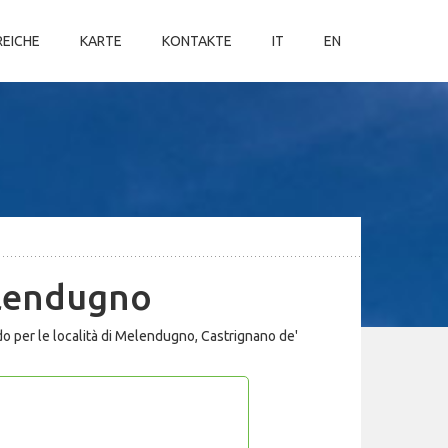
REICHE
KARTE
KONTAKTE
IT
EN
elendugno
do per le località di Melendugno, Castrignano de'