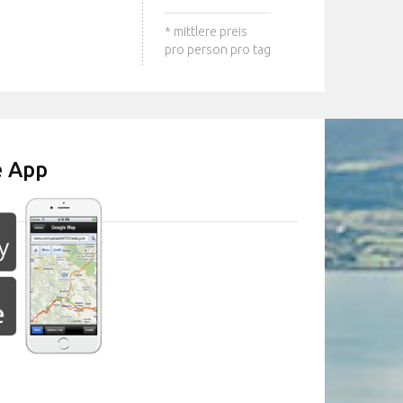
* mittlere preis
pro person pro tag
e App