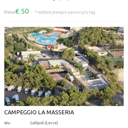
€ 50
Preise
* mittlere preis
pro person pro tag
CAMPEGGIO LA MASSERIA
Wo:
Gallipoli (Lecce)