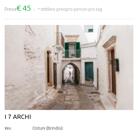
€ 45
Preise
* mittlere preis
pro person pro tag
I 7 ARCHI
Wo:
Ostuni (Brindisi)