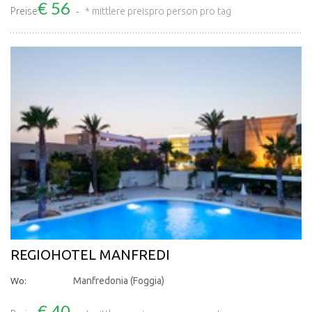
€ 56
Preise
* mittlere preis
pro person pro tag
REGIOHOTEL MANFREDI
Wo:
Manfredonia (Foggia)
€ 40