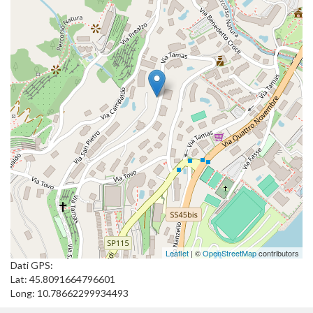
Leaflet
| ©
OpenStreetMap
contributors
Dati GPS:
Lat: 45.8091664796601
Long: 10.78662299934493