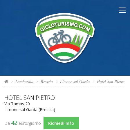
Lombardia
Brescia
Limone sul Garda
Hotel San Pietro
HOTEL SAN PIETRO
Via Tamas 20
Limone sul Garda (Brescia)
42
Richiedi Info
Da
euro/giorno