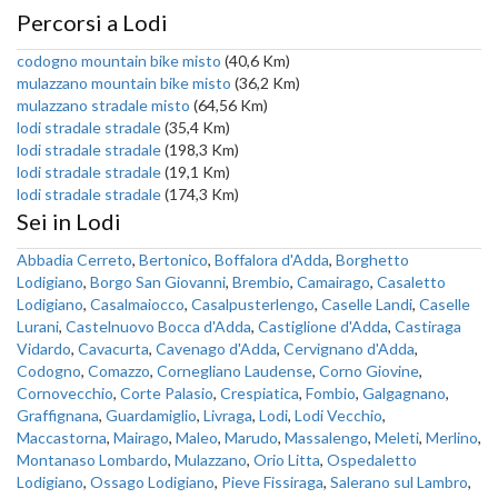
Percorsi a Lodi
codogno mountain bike misto
(40,6 Km)
mulazzano mountain bike misto
(36,2 Km)
mulazzano stradale misto
(64,56 Km)
lodi stradale stradale
(35,4 Km)
lodi stradale stradale
(198,3 Km)
lodi stradale stradale
(19,1 Km)
lodi stradale stradale
(174,3 Km)
Sei in Lodi
Abbadia Cerreto
,
Bertonico
,
Boffalora d'Adda
,
Borghetto
Lodigiano
,
Borgo San Giovanni
,
Brembio
,
Camairago
,
Casaletto
Lodigiano
,
Casalmaiocco
,
Casalpusterlengo
,
Caselle Landi
,
Caselle
Lurani
,
Castelnuovo Bocca d'Adda
,
Castiglione d'Adda
,
Castiraga
Vidardo
,
Cavacurta
,
Cavenago d'Adda
,
Cervignano d'Adda
,
Codogno
,
Comazzo
,
Cornegliano Laudense
,
Corno Giovine
,
Cornovecchio
,
Corte Palasio
,
Crespiatica
,
Fombio
,
Galgagnano
,
Graffignana
,
Guardamiglio
,
Livraga
,
Lodi
,
Lodi Vecchio
,
Maccastorna
,
Mairago
,
Maleo
,
Marudo
,
Massalengo
,
Meleti
,
Merlino
,
Montanaso Lombardo
,
Mulazzano
,
Orio Litta
,
Ospedaletto
Lodigiano
,
Ossago Lodigiano
,
Pieve Fissiraga
,
Salerano sul Lambro
,