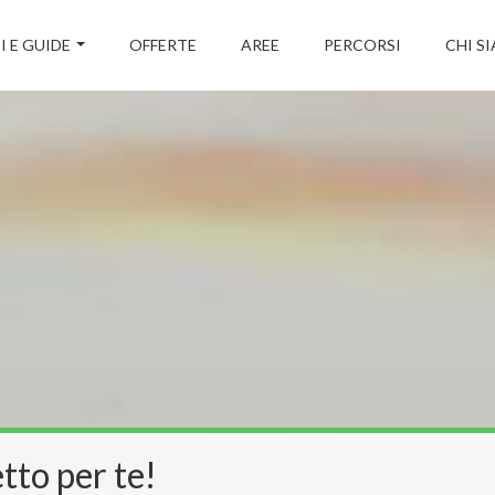
I E GUIDE
OFFERTE
AREE
PERCORSI
CHI S
tto per te!