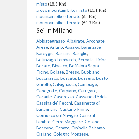
misto
(18,3 Km)
arese mountain bike misto
(10,1 Km)
mountain bike sterrato
(65 Km)
mountain bike sterrato
(64,3 Km)
Sei in Milano
Abbiategrasso
,
Albairate
,
Arconate
,
Arese
,
Arluno
,
Assago
,
Baranzate
,
Bareggio
,
Basiano
,
Basiglio
,
Bellinzago Lombardo
,
Bernate Ticino
,
Besate
,
Binasco
,
Boffalora Sopra
Ticino
,
Bollate
,
Bresso
,
Bubbiano
,
Buccinasco
,
Buscate
,
Bussero
,
Busto
Garolfo
,
Calvignasco
,
Cambiago
,
Canegrate
,
Carpiano
,
Carugate
,
Casarile
,
Casorezzo
,
Cassano d'Adda
,
Cassina de' Pecchi
,
Cassinetta di
Lugagnano
,
Castano Primo
,
Cernusco sul Naviglio
,
Cerro al
Lambro
,
Cerro Maggiore
,
Cesano
Boscone
,
Cesate
,
Cinisello Balsamo
,
Cisliano
,
Cologno Monzese
,