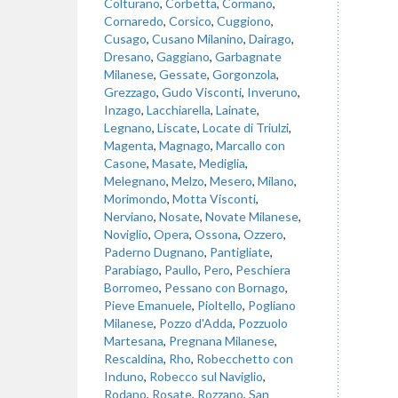
Colturano
,
Corbetta
,
Cormano
,
Cornaredo
,
Corsico
,
Cuggiono
,
Cusago
,
Cusano Milanino
,
Dairago
,
Dresano
,
Gaggiano
,
Garbagnate
Milanese
,
Gessate
,
Gorgonzola
,
Grezzago
,
Gudo Visconti
,
Inveruno
,
Inzago
,
Lacchiarella
,
Lainate
,
Legnano
,
Liscate
,
Locate di Triulzi
,
Magenta
,
Magnago
,
Marcallo con
Casone
,
Masate
,
Mediglia
,
Melegnano
,
Melzo
,
Mesero
,
Milano
,
Morimondo
,
Motta Visconti
,
Nerviano
,
Nosate
,
Novate Milanese
,
Noviglio
,
Opera
,
Ossona
,
Ozzero
,
Paderno Dugnano
,
Pantigliate
,
Parabiago
,
Paullo
,
Pero
,
Peschiera
Borromeo
,
Pessano con Bornago
,
Pieve Emanuele
,
Pioltello
,
Pogliano
Milanese
,
Pozzo d'Adda
,
Pozzuolo
Martesana
,
Pregnana Milanese
,
Rescaldina
,
Rho
,
Robecchetto con
Induno
,
Robecco sul Naviglio
,
Rodano
,
Rosate
,
Rozzano
,
San