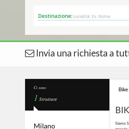
Destinazione:
Località: Es. Roma
Invia una richiesta a tut
Ci sono
Bike
1
Strutture
BI
Siamo Sp
Milano
grande.