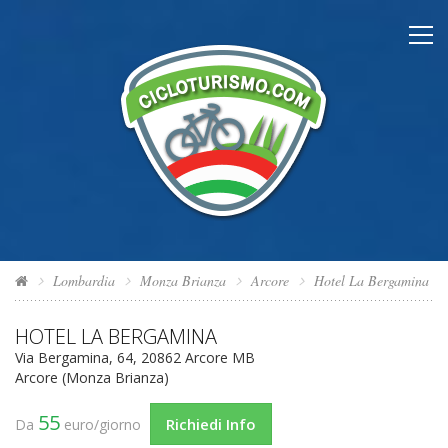
Lombardia
Monza Brianza
Arcore
Hotel La Bergamina
HOTEL LA BERGAMINA
Via Bergamina, 64, 20862 Arcore MB
Arcore (Monza Brianza)
55
Richiedi Info
Da
euro/giorno