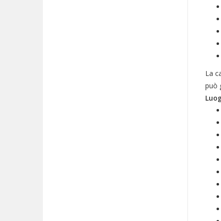
La c
può g
Luog