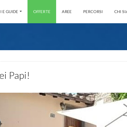
I E GUIDE
OFFERTE
AREE
PERCORSI
CHI S
ei Papi!