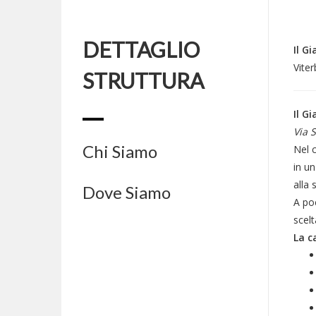
DETTAGLIO
Il G
Viter
STRUTTURA
Il G
Via S
Chi Siamo
Nel 
in un
alla 
Dove Siamo
A poc
scelt
La c