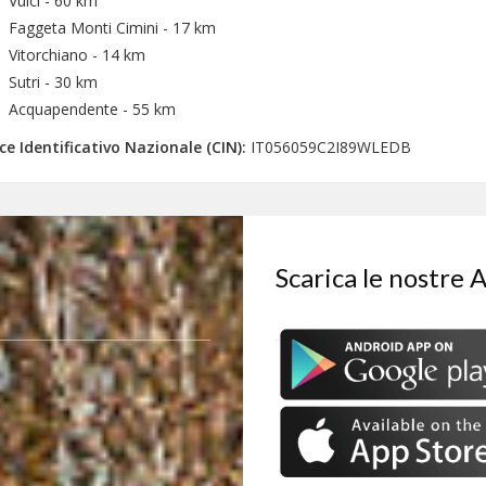
Vulci - 60 km
Faggeta Monti Cimini - 17 km
Vitorchiano - 14 km
Sutri - 30 km
Acquapendente - 55 km
ce Identificativo Nazionale (CIN):
IT056059C2I89WLEDB
Scarica le nostre 