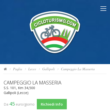
Puglia
Lecce
Gallipoli
Campeggio La Masseria
CAMPEGGIO LA MASSERIA
S.S. 101, Km 34,500
Gallipoli (Lecce)
45
Richiedi Info
Da
euro/giorno