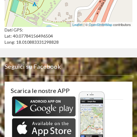
Leaflet
| ©
OpenStreetMap
contributors
Dati GPS:
Lat: 40.07784156496504
Long: 18.010883331298828
Seguici su Facebook
Scarica le nostre APP