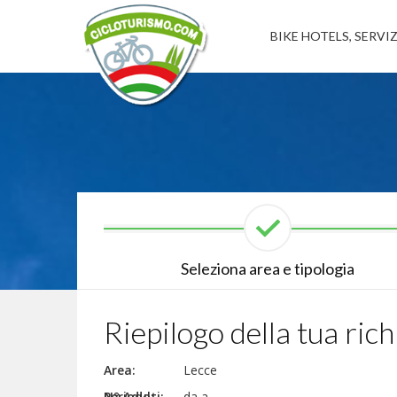
BIKE HOTELS, SERVIZ
Seleziona area e tipologia
Riepilogo della tua rich
Area:
Lecce
N° Adulti:
Periodo:
da a