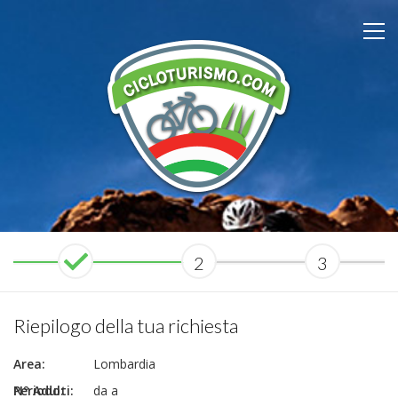
2
3
Riepilogo della tua richiesta
Area:
Lombardia
N° Adulti:
Periodo:
da a