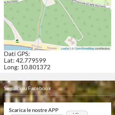
Leaflet
| ©
OpenStreetMap
contributors
Dati GPS:
Lat: 42.779599
Long: 10.801372
Seguici su Facebook
Scarica le nostre APP