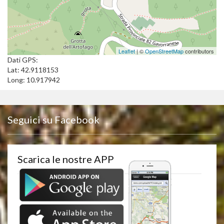
Leaflet
| ©
OpenStreetMap
contributors
Dati GPS:
Lat: 42.9118153
Long: 10.917942
Seguici su Facebook
Scarica le nostre APP