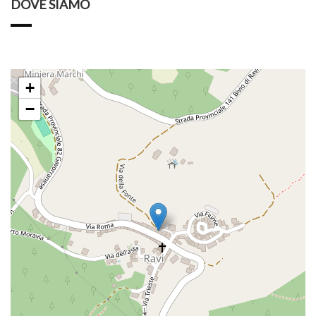
DOVE SIAMO
+
−