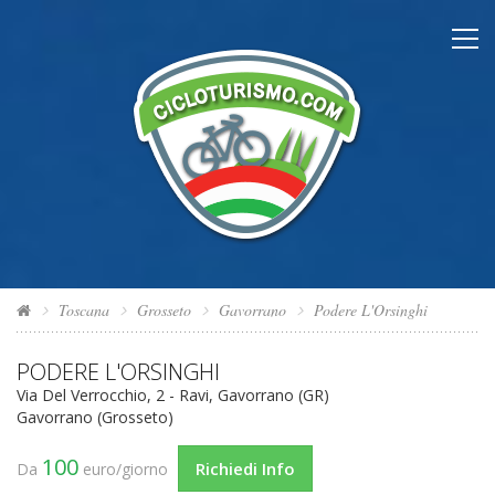
Toscana
Grosseto
Gavorrano
Podere L'Orsinghi
PODERE L'ORSINGHI
Via Del Verrocchio, 2 - Ravi, Gavorrano (GR)
Gavorrano (Grosseto)
100
Richiedi Info
Da
euro/giorno