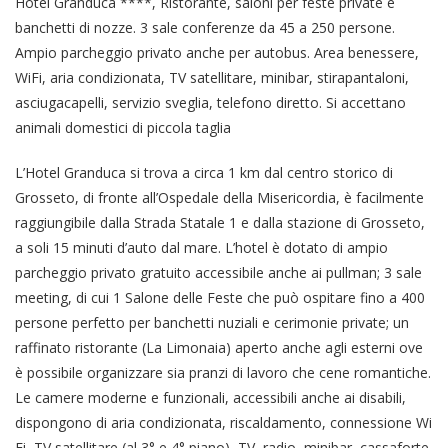
Hotel Granduca ****, Ristorante, saloni per feste private e
banchetti di nozze. 3 sale conferenze da 45 a 250 persone.
Ampio parcheggio privato anche per autobus. Area benessere,
WiFi, aria condizionata, TV satellitare, minibar, stirapantaloni,
asciugacapelli, servizio sveglia, telefono diretto. Si accettano
animali domestici di piccola taglia
L’Hotel Granduca si trova a circa 1 km dal centro storico di
Grosseto, di fronte all’Ospedale della Misericordia, è facilmente
raggiungibile dalla Strada Statale 1 e dalla stazione di Grosseto,
a soli 15 minuti d’auto dal mare. L’hotel è dotato di ampio
parcheggio privato gratuito accessibile anche ai pullman; 3 sale
meeting, di cui 1 Salone delle Feste che può ospitare fino a 400
persone perfetto per banchetti nuziali e cerimonie private; un
raffinato ristorante (La Limonaia) aperto anche agli esterni ove
è possibile organizzare sia pranzi di lavoro che cene romantiche.
Le camere moderne e funzionali, accessibili anche ai disabili,
dispongono di aria condizionata, riscaldamento, connessione Wi
Fi, TV satellitare (al 3° e 4° piano), TV, radio, minibar, cassaforte,