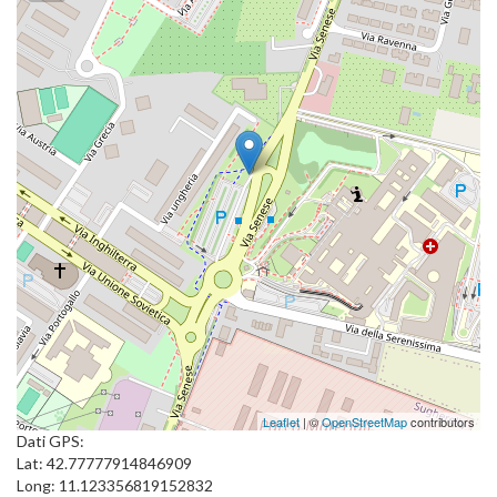
Leaflet
| ©
OpenStreetMap
contributors
Dati GPS:
Lat: 42.77777914846909
Long: 11.123356819152832