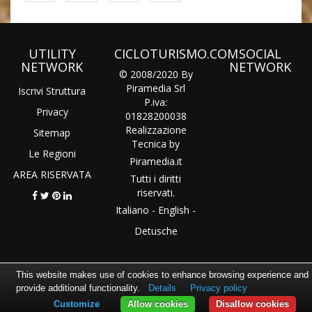
UTILITY
CICLOTURISMO.COM
SOCIAL
NETWORK
NETWORK
© 2008/2020 By
Piramedia Srl
Iscrivi Struttura
P.iva:
Privacy
01828200038
Realizzazione
Sitemap
Tecnica by
Le Regioni
Piramedia
.it
AREA RISERVATA
Tutti i diritti
riservati.
Italiano
-
English
-
Detusche
This website makes use of cookies to enhance browsing experience and
provide additional functionality.
Details
Privacy policy
Customize
Allow cookies
Disallow cookies