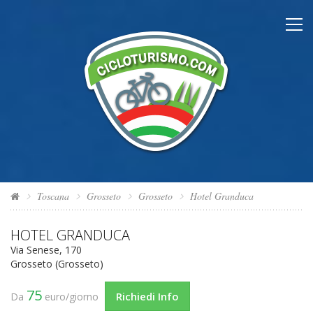
Toscana
Grosseto
Grosseto
Hotel Granduca
HOTEL GRANDUCA
Via Senese, 170
Grosseto (Grosseto)
75
Richiedi Info
Da
euro/giorno