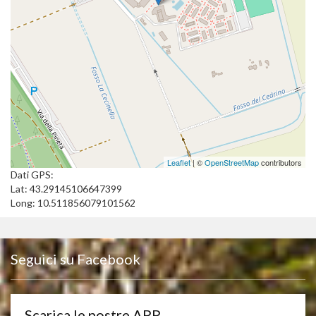
Leaflet
| ©
OpenStreetMap
contributors
Dati GPS:
Lat: 43.29145106647399
Long: 10.511856079101562
Seguici su Facebook
Scarica le nostre APP