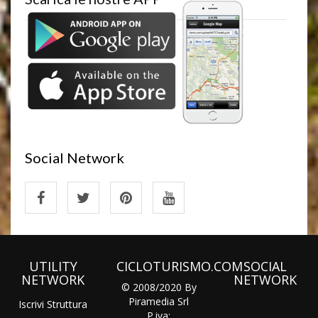
Social Network
UTILITY
CICLOTURISMO.COM
SOCIAL
NETWORK
NETWORK
© 2008/2020 By
Piramedia Srl
Iscrivi Struttura
P.iva: