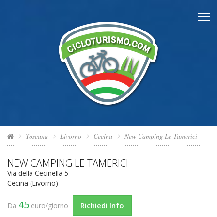
Toscana
Livorno
Cecina
New Camping Le Tamerici
NEW CAMPING LE TAMERICI
Via della Cecinella 5
Cecina (Livorno)
45
Richiedi Info
Da
euro/giorno