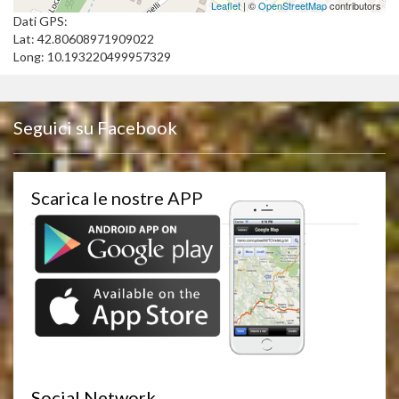
Leaflet
| ©
OpenStreetMap
contributors
Dati GPS:
Lat: 42.80608971909022
Long: 10.193220499957329
Seguici su Facebook
Scarica le nostre APP
Social Network