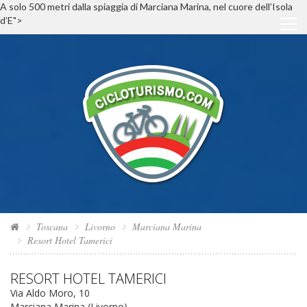
A solo 500 metri dalla spiaggia di Marciana Marina, nel cuore dell’Isola
d’E">
Toscana
Livorno
Marciana Marina
Resort Hotel Tamerici
RESORT HOTEL TAMERICI
Via Aldo Moro, 10
Marciana Marina (Livorno)