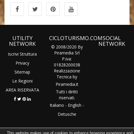
UTILITY
CICLOTURISMO.COM
SOCIAL
NETWORK
NETWORK
© 2008/2020 By
Piramedia Srl
Iscrivi Struttura
P.iva:
Privacy
01828200038
Realizzazione
Sitemap
Tecnica by
Le Regioni
Piramedia
.it
AREA RISERVATA
Tutti i diritti
riservati.
Italiano
-
English
-
Detusche
This website makes use of cookies to enhance browsing experience and