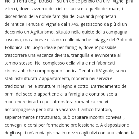
Nella Terra degli Etruschi, su un dolce pendio tra ulivi, vigne, pini
e lecci, dove l’azzurro del cielo si unisce a quello del mare, i
discendenti della nobile famiglia dei Gualandi proprietari
dell’antica Tenuta di Vignale dal 1746, gestiscono da più di un
decennio un Agriturismo, situato nella quiete della campagna
toscana, ma a breve distanza dalle bianche spiagge del Golfo di
Follonica. Un luogo ideale per famiglie, dove e' possibile
trascorrere una vacanza diversa, tranquilla e avvincente al
tempo stesso. Nel complesso della villa e nei fabbricati
circostanti che compongono l'antica Tenuta di Vignale, sono
stati ristrutturati 7 appartamenti, moderni nei servizi e
tradizionali nelle strutture in legno e cotto. L'arredamento dei
primi del secolo appartiene alla famiglia e contribuisce a
mantenere intatta quell'atmosfera romantica che vi
accompagnerà per tutta la vacanza. L'antico frantoio,
sapientemente ristrutturato, può ospitare incontri conviviali,
convegni e corsi per formazione professionale. A disposizione
degli ospiti un'ampia piscina in mezzo agli ulivi con una splendida