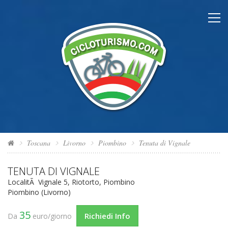
Toscana
Livorno
Piombino
Tenuta di Vignale
TENUTA DI VIGNALE
LocalitÃ Vignale 5, Riotorto, Piombino
Piombino (Livorno)
35
Richiedi Info
Da
euro/giorno