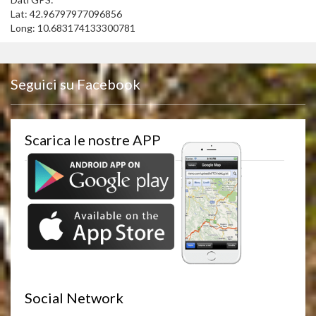
Lat: 42.96797977096856
Long: 10.683174133300781
Seguici su Facebook
Scarica le nostre APP
Social Network