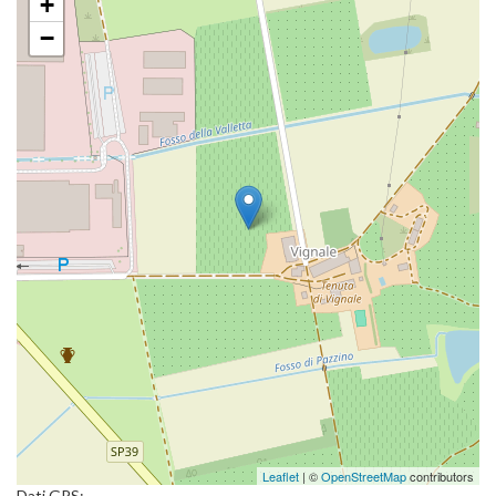
+
−
Leaflet
| ©
OpenStreetMap
contributors
Dati GPS: