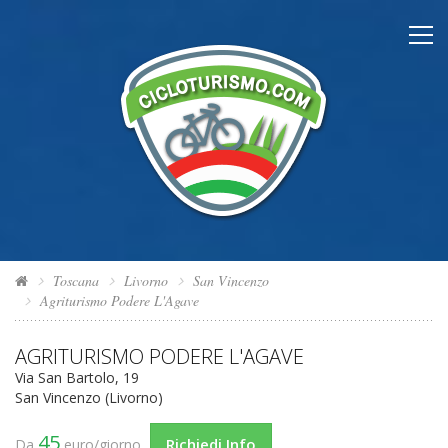
Toscana
Livorno
San Vincenzo
Agriturismo Podere L'Agave
AGRITURISMO PODERE L'AGAVE
Via San Bartolo, 19
San Vincenzo (Livorno)
45
Richiedi Info
Da
euro/giorno