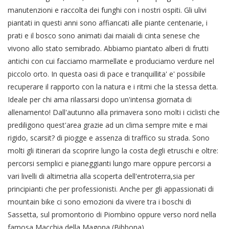
manutenzioni e raccolta dei funghi con i nostri ospiti. Gli ulivi
piantati in questi anni sono affiancati alle piante centenarie, i
prati e il bosco sono animati dai maiali di cinta senese che
vivono allo stato semibrado. Abbiamo piantato alberi di frutti
antichi con cui facciamo marmellate e produciamo verdure nel
piccolo orto. In questa oasi di pace e tranquillita' e' possibile
recuperare il rapporto con la natura e i ritmi che la stessa detta.
Ideale per chi ama rilassarsi dopo un'intensa giornata di
allenamento! Dall'autunno alla primavera sono molti i ciclisti che
prediligono quest'area grazie ad un clima sempre mite e mai
rigido, scarsit? di piogge e assenza di traffico su strada. Sono
molti gli itinerari da scoprire lungo la costa degli etruschi e oltre:
percorsi semplici e pianeggianti lungo mare oppure percorsi a
vari livelli di altimetria alla scoperta dell'entroterra,sia per
principianti che per professionisti. Anche per gli appassionati di
mountain bike ci sono emozioni da vivere tra i boschi di
Sassetta, sul promontorio di Piombino oppure verso nord nella
famosa Macchia della Magona (Bibbona).