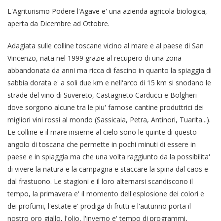
L'Agriturismo Podere l'Agave e' una azienda agricola biologica,
aperta da Dicembre ad Ottobre.
Adagiata sulle colline toscane vicino al mare e al paese di San
Vincenzo, nata nel 1999 grazie al recupero di una zona
abbandonata da anni ma ricca di fascino in quanto la spiaggia di
sabbia dorata e' a soli due km e nell'arco di 15 km si snodano le
strade del vino di Suvereto, Castagneto Carducci e Bolgheri
dove sorgono alcune tra le piu' famose cantine produttrici dei
migliori vini rossi al mondo (Sassicaia, Petra, Antinori, Tuarita...).
Le colline e il mare insieme al cielo sono le quinte di questo
angolo di toscana che permette in pochi minuti di essere in
paese e in spiaggia ma che una volta raggiunto da la possibilita'
di vivere la natura e la campagna e staccare la spina dal caos e
dal frastuono. Le stagioni e il loro alternarsi scandiscono il
tempo, la primavera e' il momento dell'esplosione dei colori e
dei profumi, l'estate e' prodiga di frutti e l'autunno porta il
nostro oro giallo, l'olio, l'inverno e' tempo di programmi,