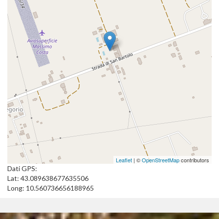
Leaflet
| ©
OpenStreetMap
contributors
Dati GPS:
Lat: 43.089638677635506
Long: 10.560736656188965