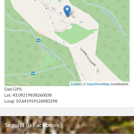
Leaflet
| ©
OpenStreetMap
contributors
Dati GPS:
Lat: 43.09219838260038
Long: 10.641959126983298
Seguici su Facebook