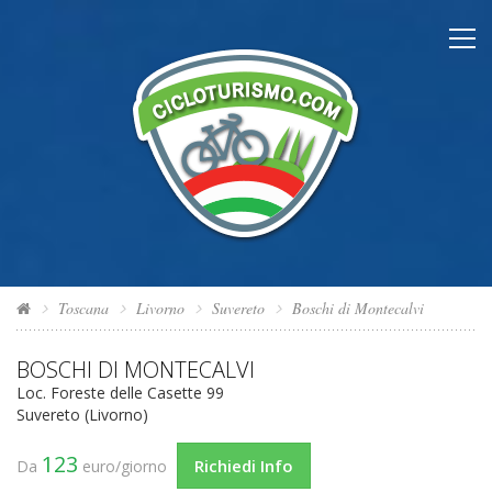
Toscana
Livorno
Suvereto
Boschi di Montecalvi
BOSCHI DI MONTECALVI
Loc. Foreste delle Casette 99
Suvereto (Livorno)
123
Richiedi Info
Da
euro/giorno