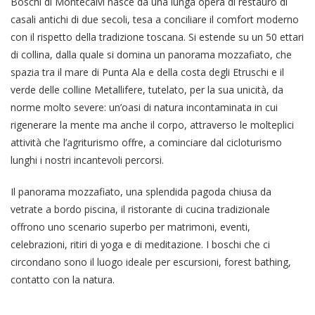
Boschi di Montecalvi nasce da una lunga opera di restauro di
casali antichi di due secoli, tesa a conciliare il comfort moderno
con il rispetto della tradizione toscana. Si estende su un 50 ettari
di collina, dalla quale si domina un panorama mozzafiato, che
spazia tra il mare di Punta Ala e della costa degli Etruschi e il
verde delle colline Metallifere, tutelato, per la sua unicità, da
norme molto severe: un’oasi di natura incontaminata in cui
rigenerare la mente ma anche il corpo, attraverso le molteplici
attività che l’agriturismo offre, a cominciare dal cicloturismo
lunghi i nostri incantevoli percorsi.
Il panorama mozzafiato, una splendida pagoda chiusa da
vetrate a bordo piscina, il ristorante di cucina tradizionale
offrono uno scenario superbo per matrimoni, eventi,
celebrazioni, ritiri di yoga e di meditazione. I boschi che ci
circondano sono il luogo ideale per escursioni, forest bathing,
contatto con la natura.