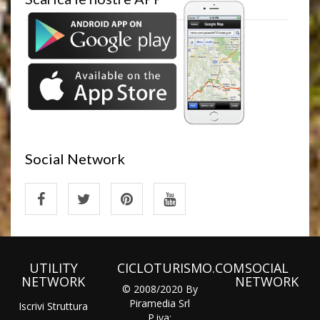
Social Network
UTILITY
CICLOTURISMO.COM
SOCIAL
NETWORK
NETWORK
© 2008/2020 By
Piramedia Srl
Iscrivi Struttura
P.iva: