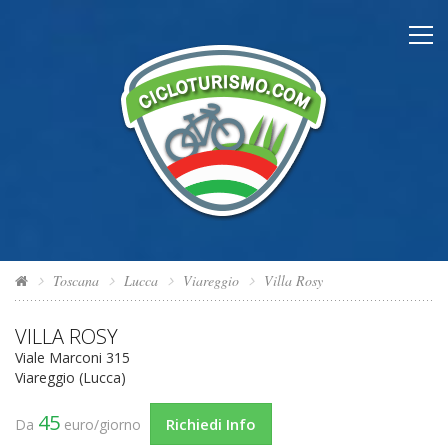
Toscana
Lucca
Viareggio
Villa Rosy
VILLA ROSY
Viale Marconi 315
Viareggio (Lucca)
45
Richiedi Info
Da
euro/giorno