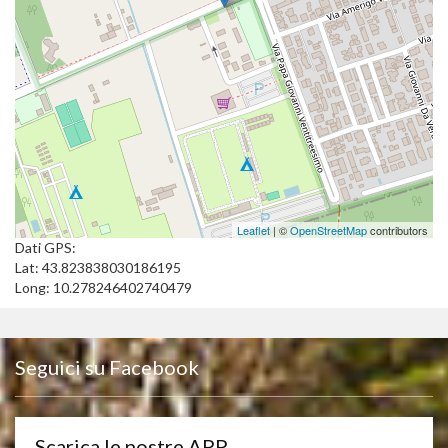
Leaflet
| ©
OpenStreetMap
contributors
Dati GPS:
Lat: 43.823838030186195
Long: 10.278246402740479
Seguici su Facebook
Scarica le nostre APP