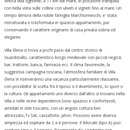
Antica villa signorile, a 11 km dal mare, in posizione tranquilla
con bella vista sulle colline con uliveti e vigneti fino al mare. Un
tempo dimora della nobile famiglia Marchionneschi, e' stata
ristrutturata e trasformata in spaziosi appartamenti, pur
conservando il carattere originario di casa privata sobria ed
elegante.
Villa Elena si trova a pochi passi dal centro storico di
Guardistallo, caratteristico borgo medievale con piccoli negozi,
bar, trattorie, banca, farmacia ecc. Il clima favorevole, la
suggestiva campagna toscana, l'atmosfera familiare di Villa
Elena Vi riserveranno una vacanza particolarmente rilassante,
con possibilita' di scelta fra il riposo o il divertimento, lo sport o
la cultura. Gli appartamenti uno diverso dall'altro si trovano nella
Villa e nelle vicine dependence.Sono spaziosi e confortevoli,
arredati in stile toscano, con un angolo cottura ben
attrezzato,Tv Sat, cassaforte, phon. Possono avere diversa
ampiezza ed ospitare da 2 a 6 persone. Il Bilocale (tipo A) puo'
ospitare sino a 4 persone. E'composto da: soggiorno con