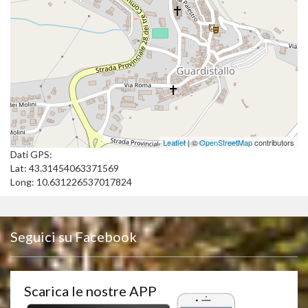
Leaflet
| ©
OpenStreetMap
contributors
Dati GPS:
Lat: 43.31454063371569
Long: 10.631226537017824
Seguici su Facebook
Scarica le nostre APP