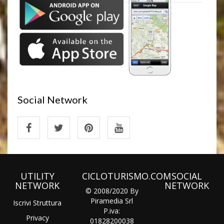
Social Network
UTILITY
CICLOTURISMO.COM
SOCIAL
NETWORK
NETWORK
© 2008/2020 By
Piramedia Srl
Iscrivi Struttura
P.iva:
Privacy
01828200038