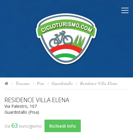
Toscana
Pisa
Guardistallo
Residence Villa Elena
RESIDENCE VILLA ELENA
Via Palestro, 107
Guardistallo (Pisa)
63
Richiedi Info
Da
euro/giorno