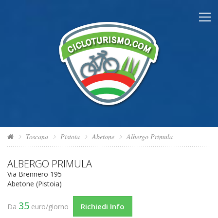
Toscana
Pistoia
Abetone
Albergo Primula
ALBERGO PRIMULA
Via Brennero 195
Abetone (Pistoia)
35
Richiedi Info
Da
euro/giorno