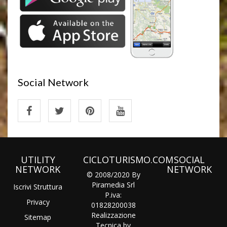
Social Network
UTILITY
CICLOTURISMO.COM
SOCIAL
NETWORK
NETWORK
© 2008/2020 By
Piramedia Srl
Iscrivi Struttura
P.iva:
Privacy
01828200038
Realizzazione
Sitemap
Tecnica by