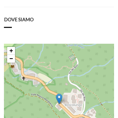
DOVE SIAMO
+
−