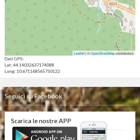
Leaflet
| ©
OpenStreetMap
contributors
Dati GPS:
Lat: 44.14032637174088
Long: 10.671168565750122
Seguici su Facebook
Scarica le nostre APP