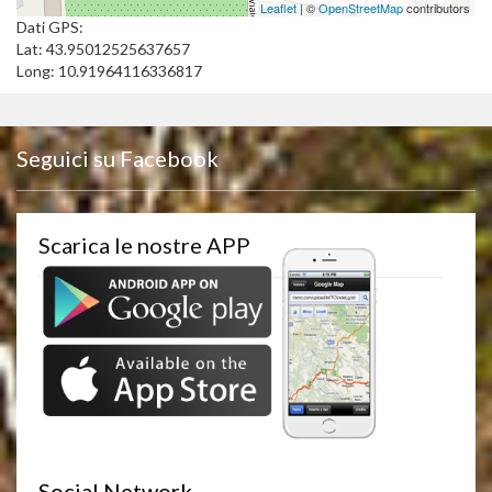
Leaflet
| ©
OpenStreetMap
contributors
Dati GPS:
Lat: 43.95012525637657
Long: 10.91964116336817
Seguici su Facebook
Scarica le nostre APP
Social Network