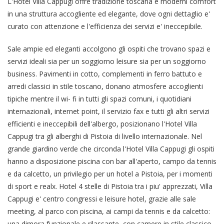
L'Hotel Villa Cappugi offre tradizione toscana e moderni comfort
in una struttura accogliente ed elegante, dove ogni dettaglio e'
curato con attenzione e l'efficienza dei servizi e' ineccepibile.
Sale ampie ed eleganti accolgono gli ospiti che trovano spazi e
servizi ideali sia per un soggiorno leisure sia per un soggiorno
business. Pavimenti in cotto, complementi in ferro battuto e
arredi classici in stile toscano, donano atmosfere accoglienti
tipiche mentre il wi- fi in tutti gli spazi comuni, i quotidiani
internazionali, internet point, il servizio fax e tutti gli altri servizi
efficienti e ineccepibili dell'albergo, posizionano l'Hotel Villa
Cappugi tra gli alberghi di Pistoia di livello internazionale. Nel
grande giardino verde che circonda l'Hotel Villa Cappugi gli ospiti
hanno a disposizione piscina con bar all'aperto, campo da tennis
e da calcetto, un privilegio per un hotel a Pistoia, per i momenti
di sport e realx. Hotel 4 stelle di Pistoia tra i piu' apprezzati, Villa
Cappugi e' centro congressi e leisure hotel, grazie alle sale
meeting, al parco con piscina, ai campi da tennis e da calcetto:
una dimora funzionale e rilassante, con camere in stile classico,