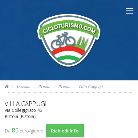
Toscana
Pistoia
Pistoia
Villa Cappugi
VILLA CAPPUGI
Via Collegigliato 45
Pistoia (Pistoia)
85
Richiedi Info
Da
euro/giorno