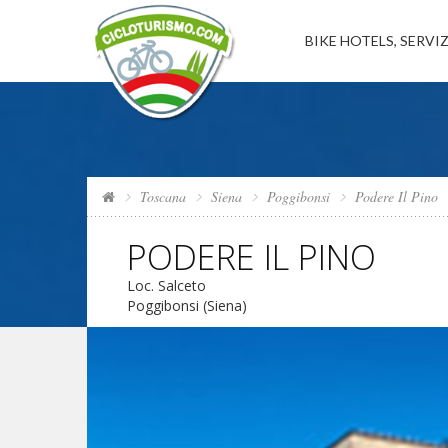
BIKE HOTELS, SERVIZ
Toscana
Siena
Poggibonsi
Podere Il Pino
PODERE IL PINO
Loc. Salceto
Poggibonsi (Siena)