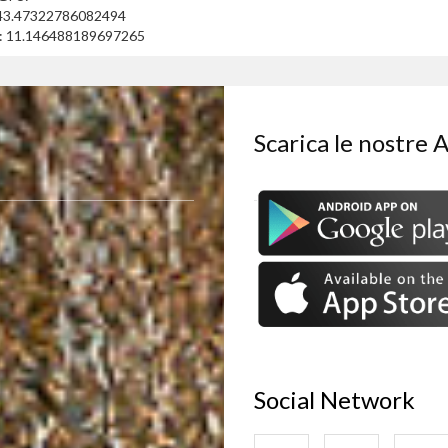
 43.47322786082494
: 11.146488189697265
Scarica le nostre 
Social Network