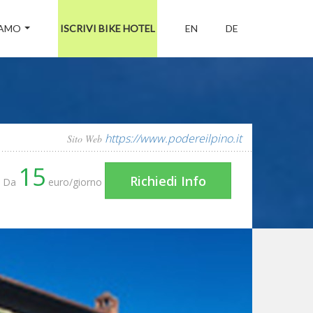
IAMO
ISCRIVI BIKE HOTEL
EN
DE
https://www.podereilpino.it
Sito Web
15
Richiedi Info
Da
euro/giorno