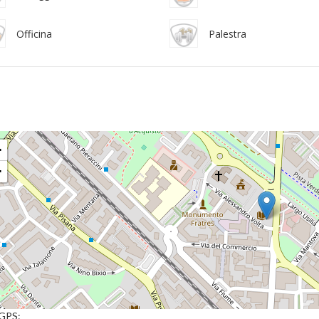
Officina
Palestra
+
−
 GPS: