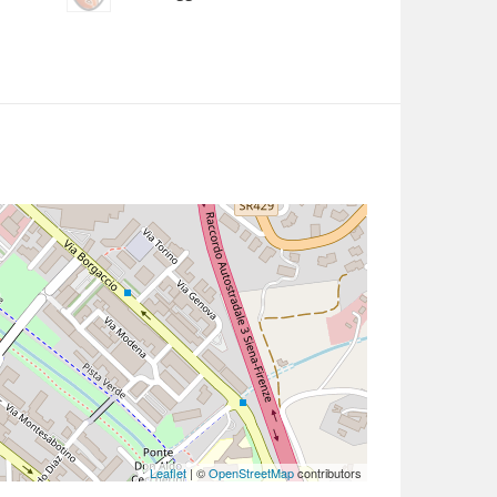
Leaflet
| ©
OpenStreetMap
contributors