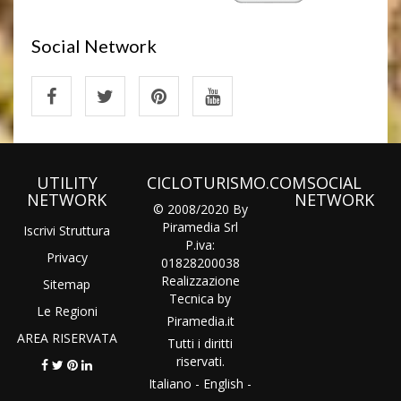
Social Network
UTILITY
CICLOTURISMO.COM
SOCIAL
NETWORK
NETWORK
© 2008/2020 By
Piramedia Srl
Iscrivi Struttura
P.iva:
Privacy
01828200038
Realizzazione
Sitemap
Tecnica by
Le Regioni
Piramedia
.it
AREA RISERVATA
Tutti i diritti
riservati.
Italiano
-
English
-