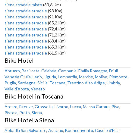
siena stradale misto
(83,6 Km)
siena stradale stradale
(93 Km)
siena stradale stradale
(91 Km)
siena stradale stradale
(85,2 Km)
siena stradale stradale
(72,4 Km)
siena stradale stradale
(71,2 Km)
siena stradale stradale
(68,4 Km)
siena stradale stradale
(65,3 Km)
siena stradale stradale
(61,5 Km)
Bike Hotel
Abruzzo
,
Basilicata
,
Calabria
,
Campania
,
Emilia Romagna
,
Friuli
Venezia Giulia
,
Lazio
,
Liguria
,
Lombardia
,
Marche
,
Molise
,
Piemonte
,
Puglia
,
Sardegna
,
Sicilia
,
Toscana
,
Trentino Alto Adige
,
Umbria
,
Valle d'Aosta
,
Veneto
Bike Hotel in Toscana
Arezzo
,
Firenze
,
Grosseto
,
Livorno
,
Lucca
,
Massa Carrara
,
Pisa
,
Pistoia
,
Prato
,
Siena
,
Bike Hotel a Siena
Abbadia San Salvatore
,
Asciano
,
Buonconvento
,
Casole d'Elsa
,