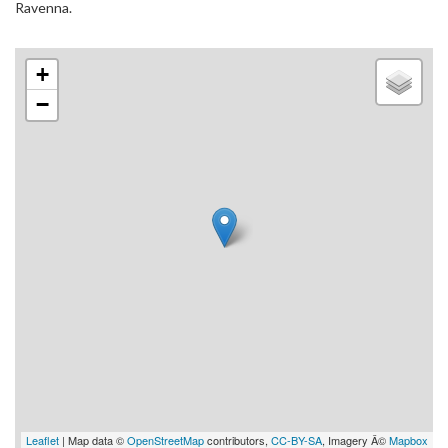
Ravenna.
+
−
Leaflet
| Map data ©
OpenStreetMap
contributors,
CC-BY-SA
, Imagery Â©
Mapbox