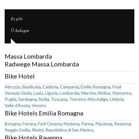
Es gibt
0
Anlagen
Massa Lombarda
Radwege Massa Lombarda
Bike Hotel
Abruzzo
,
Basilicata
,
Calabria
,
Campania
,
Emilia Romagna
,
Friuli
Venezia Giulia
,
Lazio
,
Liguria
,
Lombardia
,
Marche
,
Molise
,
Piemonte
,
Puglia
,
Sardegna
,
Sicilia
,
Toscana
,
Trentino Alto Adige
,
Umbria
,
Valle d'Aosta
,
Veneto
Bike Hotels Emilia Romagna
Bologna
,
Ferrara
,
Forlì Cesena
,
Modena
,
Parma
,
Piacenza
,
Ravenna
,
Reggio Emilia
,
Rimini
,
Repubblica di San Marino
,
Bike Hotels Ravenna