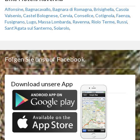
Alfonsine
,
Bagnacavallo
,
Bagnara di Romagna
,
Brisighella
,
Casola
Valsenio
,
Castel Bolognese
,
Cervia
,
Conselice
,
Cotignola
,
Faenza
,
Fusignano
,
Lugo
,
Massa Lombarda
,
Ravenna
,
Riolo Terme
,
Russi
,
Sant'Agata sul Santerno
,
Solarolo
,
Folgen Sie uns auf Facebook
Download unsere App