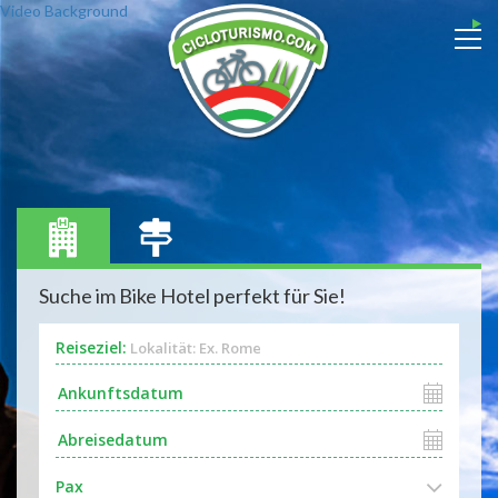
Video Background
Suche im Bike Hotel perfekt für Sie!
Reiseziel:
Lokalität: Ex. Rome
Pax