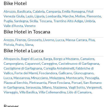
Bike Hotel
Abruzzo
,
Basilicata
,
Calabria
,
Campania
,
Emilia Romagna
,
Friuli
Venezia Giulia
,
Lazio
,
Liguria
,
Lombardia
,
Marche
,
Molise
,
Piemonte
,
Puglia
,
Sardegna
,
Sicilia
,
Toscana
,
Trentino Alto Adige
,
Umbria
,
Valle d'Aosta
,
Veneto
Bike Hotel in Toscana
Arezzo
,
Firenze
,
Grosseto
,
Livorno
,
Lucca
,
Massa Carrara
,
Pisa
,
Pistoia
,
Prato
,
Siena
,
Bike Hotel a Lucca
Altopascio
,
Bagni di Lucca
,
Barga
,
Borgo a Mozzano
,
Camaiore
,
Camporgiano
,
Capannori
,
Careggine
,
Castelnuovo di Garfagnana
,
Castiglione di Garfagnana
,
Coreglia Antelminelli
,
Fabbriche di
Vallico
,
Forte dei Marmi
,
Fosciandora
,
Gallicano
,
Giuncugnano
,
Lucca
,
Massarosa
,
Minucciano
,
Molazzana
,
Montecarlo
,
Pescaglia
,
Piazza al Serchio
,
Pietrasanta
,
Pieve Fosciana
,
Porcari
,
San Romano
in Garfagnana
,
Seravezza
,
Sillano
,
Stazzema
,
Vagli Sotto
,
Vergemoli
,
Viareggio
,
Villa Basilica
,
Villa Collemandina
,
Lido di Camaiore
,
Banner