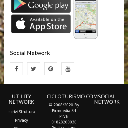
Social Network
UTILITY
CICLOTURISMO.COM
SOCIAL
NETWORK
NETWORK
© 2008/2020 By
Piramedia Srl
Iscrivi Struttura
P.iva:
Privacy
01828200038
Realizzazione