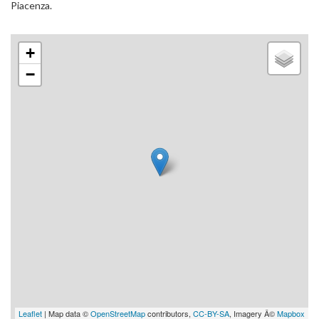
Piacenza.
+
−
Leaflet
| Map data ©
OpenStreetMap
contributors,
CC-BY-SA
, Imagery Â©
Mapbox