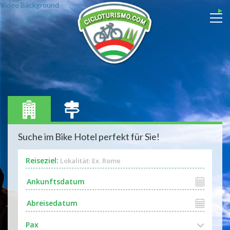
Video Background
Suche im Bike Hotel perfekt für Sie!
Reiseziel:
Lokalität: Ex. Rome
Pax