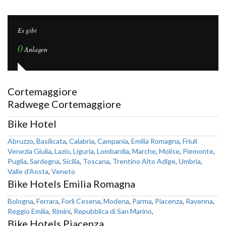
Es gibt
0
Anlagen
Cortemaggiore
Radwege Cortemaggiore
Bike Hotel
Abruzzo
,
Basilicata
,
Calabria
,
Campania
,
Emilia Romagna
,
Friuli
Venezia Giulia
,
Lazio
,
Liguria
,
Lombardia
,
Marche
,
Molise
,
Piemonte
,
Puglia
,
Sardegna
,
Sicilia
,
Toscana
,
Trentino Alto Adige
,
Umbria
,
Valle d'Aosta
,
Veneto
Bike Hotels Emilia Romagna
Bologna
,
Ferrara
,
Forlì Cesena
,
Modena
,
Parma
,
Piacenza
,
Ravenna
,
Reggio Emilia
,
Rimini
,
Repubblica di San Marino
,
Bike Hotels Piacenza