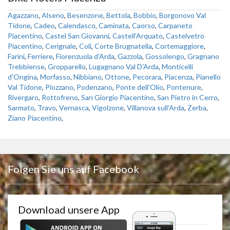
Agazzano
,
Alseno
,
Besenzone
,
Bettola
,
Bobbio
,
Borgonovo Val
Tidone
,
Cadeo
,
Calendasco
,
Caminata
,
Caorso
,
Carpaneto
Piacentino
,
Castel San Giovanni
,
Castell'Arquato
,
Castelvetro
Piacentino
,
Cerignale
,
Coli
,
Corte Brugnatella
,
Cortemaggiore
,
Farini
,
Ferriere
,
Fiorenzuola d'Arda
,
Gazzola
,
Gossolengo
,
Gragnano
Trebbiense
,
Gropparello
,
Lugagnano Val D'Arda
,
Monticelli
d'Ongina
,
Morfasso
,
Nibbiano
,
Ottone
,
Pecorara
,
Piacenza
,
Pianello
Val Tidone
,
Piozzano
,
Podenzano
,
Ponte dell'Olio
,
Pontenure
,
Rivergaro
,
Rottofreno
,
San Giorgio Piacentino
,
San Pietro in Cerro
,
Sarmato
,
Travo
,
Vernasca
,
Vigolzone
,
Villanova sull'Arda
,
Zerba
,
Ziano Piacentino
,
Folgen Sie uns auf Facebook
Download unsere App