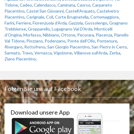
Tidone
,
Cadeo
,
Calendasco
,
Caminata
,
Caorso
,
Carpaneto
Piacentino
,
Castel San Giovanni
,
Castell'Arquato
,
Castelvetro
Piacentino
,
Cerignale
,
Coli
,
Corte Brugnatella
,
Cortemaggiore
,
Farini
,
Ferriere
,
Fiorenzuola d'Arda
,
Gazzola
,
Gossolengo
,
Gragnano
Trebbiense
,
Gropparello
,
Lugagnano Val D'Arda
,
Monticelli
d'Ongina
,
Morfasso
,
Nibbiano
,
Ottone
,
Pecorara
,
Piacenza
,
Pianello
Val Tidone
,
Piozzano
,
Podenzano
,
Ponte dell'Olio
,
Pontenure
,
Rivergaro
,
Rottofreno
,
San Giorgio Piacentino
,
San Pietro in Cerro
,
Sarmato
,
Travo
,
Vernasca
,
Vigolzone
,
Villanova sull'Arda
,
Zerba
,
Ziano Piacentino
,
Folgen Sie uns auf Facebook
Download unsere App