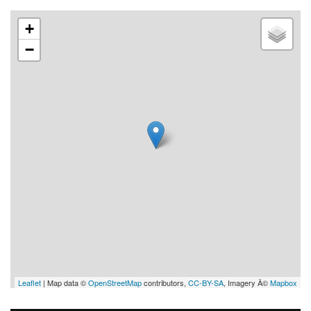
+
−
Leaflet
| Map data ©
OpenStreetMap
contributors,
CC-BY-SA
, Imagery Â©
Mapbox