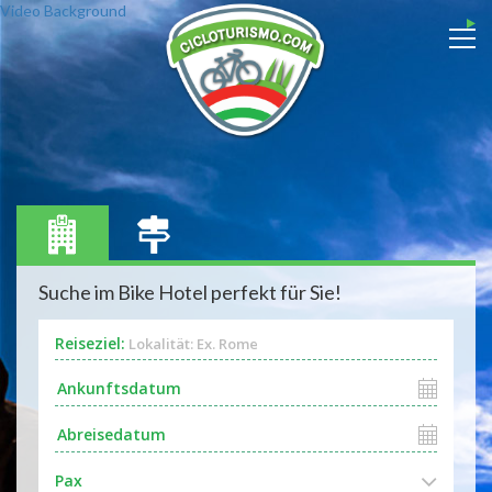
Video Background
Suche im Bike Hotel perfekt für Sie!
Reiseziel:
Lokalität: Ex. Rome
Pax