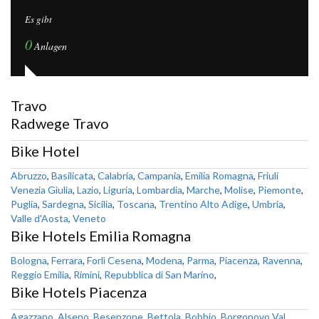
Es gibt
0
Anlagen
Travo
Radwege Travo
Bike Hotel
Abruzzo
,
Basilicata
,
Calabria
,
Campania
,
Emilia Romagna
,
Friuli
Venezia Giulia
,
Lazio
,
Liguria
,
Lombardia
,
Marche
,
Molise
,
Piemonte
,
Puglia
,
Sardegna
,
Sicilia
,
Toscana
,
Trentino Alto Adige
,
Umbria
,
Valle d'Aosta
,
Veneto
Bike Hotels Emilia Romagna
Bologna
,
Ferrara
,
Forlì Cesena
,
Modena
,
Parma
,
Piacenza
,
Ravenna
,
Reggio Emilia
,
Rimini
,
Repubblica di San Marino
,
Bike Hotels Piacenza
Agazzano
,
Alseno
,
Besenzone
,
Bettola
,
Bobbio
,
Borgonovo Val