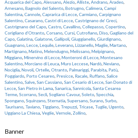
Acquarica del Capo
,
Alessano
,
Alezio
,
Alliste
,
Andrano
,
Aradeo
,
Arnesano
,
Bagnolo del Salento
,
Botrugno
,
Calimera
,
Campi
Salentina
,
Cannole
,
Caprarica di Lecce
,
Carmiano
,
Carpignano
Salentino
,
Casarano
,
Castri di Lecce
,
Castrignano de' Greci
,
Castrignano del Capo
,
Castro
,
Cavallino
,
Collepasso
,
Copertino
,
Corigliano d'Otranto
,
Corsano
,
Cursi
,
Cutrofiano
,
Diso
,
Gagliano del
Capo
,
Galatina
,
Galatone
,
Gallipoli
,
Giuggianello
,
Giurdignano
,
Guagnano
,
Lecce
,
Lequile
,
Leverano
,
Lizzanello
,
Maglie
,
Martano
,
Martignano
,
Matino
,
Melendugno
,
Melissano
,
Melpignano
,
Miggiano
,
Minervino di Lecce
,
Monteroni di Lecce
,
Montesano
Salentino
,
Morciano di Leuca
,
Muro Leccese
,
Nardò
,
Neviano
,
Nociglia
,
Novoli
,
Ortelle
,
Otranto
,
Palmariggi
,
Parabita
,
Patù
,
Poggiardo
,
Porto Cesareo
,
Presicce
,
Racale
,
Ruffano
,
Salice
Salentino
,
Salve
,
San Cassiano
,
San Cesario di Lecce
,
San Donato di
Lecce
,
San Pietro in Lama
,
Sanarica
,
Sannicola
,
Santa Cesarea
Terme
,
Scorrano
,
Seclì
,
Sogliano Cavour
,
Soleto
,
Specchia
,
Spongano
,
Squinzano
,
Sternatia
,
Supersano
,
Surano
,
Surbo
,
Taurisano
,
Taviano
,
Tiggiano
,
Trepuzzi
,
Tricase
,
Tuglie
,
Ugento
,
Uggiano La Chiesa
,
Veglie
,
Vernole
,
Zollino
,
Banner