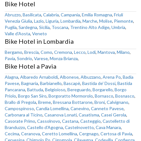
Bike Hotel
Abruzzo
,
Basilicata
,
Calabria
,
Campania
,
Emilia Romagna
,
Friuli
Venezia Giulia
,
Lazio
,
Liguria
,
Lombardia
,
Marche
,
Molise
,
Piemonte
,
Puglia
,
Sardegna
,
Sicilia
,
Toscana
,
Trentino Alto Adige
,
Umbria
,
Valle d'Aosta
,
Veneto
Bike Hotel in Lombardia
Bergamo
,
Brescia
,
Como
,
Cremona
,
Lecco
,
Lodi
,
Mantova
,
Milano
,
Pavia
,
Sondrio
,
Varese
,
Monza Brianza
,
Bike Hotel a Pavia
Alagna
,
Albaredo Arnaboldi
,
Albonese
,
Albuzzano
,
Arena Po
,
Badia
Pavese
,
Bagnaria
,
Barbianello
,
Bascapè
,
Bastida de' Dossi
,
Bastida
Pancarana
,
Battuda
,
Belgioioso
,
Bereguardo
,
Borgarello
,
Borgo
Priolo
,
Borgo San Siro
,
Borgoratto Mormorolo
,
Bornasco
,
Bosnasco
,
Brallo di Pregola
,
Breme
,
Bressana Bottarone
,
Broni
,
Calvignano
,
Campospinoso
,
Candia Lomellina
,
Canevino
,
Canneto Pavese
,
Carbonara al Ticino
,
Casanova Lonati
,
Casatisma
,
Casei Gerola
,
Casorate Primo
,
Cassolnovo
,
Castana
,
Casteggio
,
Castelletto di
Branduzzo
,
Castello d'Agogna
,
Castelnovetto
,
Cava Manara
,
Cecima
,
Ceranova
,
Ceretto Lomellina
,
Cergnago
,
Certosa di Pavia
,
Cervesina
,
Chignolo Po
,
Cigognola
,
Cilavegna
,
Codevilla
,
Confienza
,