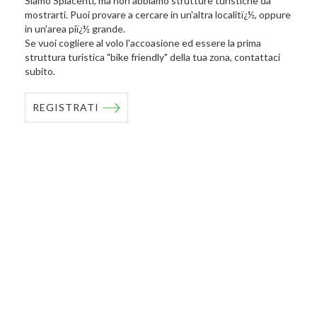
Siamo Spiacenti, ma non abbiamo strutture turistiche da
mostrarti. Puoi provare a cercare in un'altra localitï¿½, oppure
in un'area piï¿½ grande.
Se vuoi cogliere al volo l'accoasione ed essere la prima
struttura turistica "bike friendly" della tua zona, contattaci
subito.
REGISTRATI