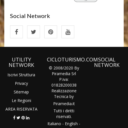
Social Network
UTILITY
CICLOTURISMO.COM
SOCIAL
NETWORK
NETWORK
© 2008/2020 By
Piramedia Srl
Iscrivi Struttura
P.iva:
Privacy
01828200038
Realizzazione
Sitemap
Tecnica by
Le Regioni
Piramedia
.it
AREA RISERVATA
Tutti i diritti
riservati.
Italiano
-
English
-