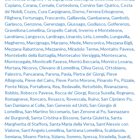
Copiano
,
Corana
,
Cornale
,
Corteolona
,
Corvino San Quirico
,
Costa
de' Nobili
,
Cozzo
,
Cura Carpignano
,
Dorno
,
Ferrera Erbognone
,
Filighera
,
Fortunago
,
Frascarolo
,
Galliavola
,
Gambarana
,
Gambolò
,
Garlasco
,
Genzone
,
Gerenzago
,
Giussago
,
Godiasco
,
Golferenzo
,
Gravellona Lomellina
,
Gropello Cairoli
,
Inverno e Monteleone
,
Landriano
,
Langosco
,
Lardirago
,
Linarolo
,
Lirio
,
Lomello
,
Lungavilla
,
Magherno
,
Marcignago
,
Marzano
,
Mede
,
Menconico
,
Mezzana Bigli
,
Mezzana Rabattone
,
Mezzanino
,
Miradolo Terme
,
Montalto Pavese
,
Montebello della Battaglia
,
Montecalvo Versiggia
,
Montescano
,
Montesegale
,
Monticelli Pavese
,
Montù Beccaria
,
Mornico Losana
,
Mortara
,
Nicorvo
,
Olevano di Lomellina
,
Oliva Gessi
,
Ottobiano
,
Palestro
,
Pancarana
,
Parona
,
Pavia
,
Pietra de' Giorgi
,
Pieve
Albignola
,
Pieve del Cairo
,
Pieve Porto Morone
,
Pinarolo Po
,
Pizzale
,
Ponte Nizza
,
Portalbera
,
Rea
,
Redavalle
,
Retorbido
,
Rivanazzano
,
Robbio
,
Robecco Pavese
,
Rocca de' Giorgi
,
Rocca Susella
,
Rognano
,
Romagnese
,
Roncaro
,
Rosasco
,
Rovescala
,
Ruino
,
San Cipriano Po
,
San Damiano al Colle
,
San Genesio ed Uniti
,
San Giorgio di
Lomellina
,
San Martino Siccomario
,
San Zenone al Po
,
Sannazzaro
de' Burgondi
,
Santa Cristina e Bissone
,
Santa Giuletta
,
Santa
Margherita di Staffora
,
Santa Maria della Versa
,
Sant'Alessio con
Vialone
,
Sant'Angelo Lomellina
,
Sartirana Lomellina
,
Scaldasole
,
Semiana
,
Silvano Pietra
,
Siziano
,
Sommo
,
Spessa
,
Stradella
,
Suardi
,