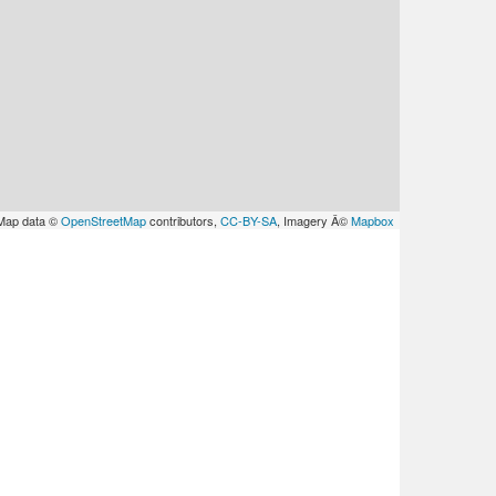
Map data ©
OpenStreetMap
contributors,
CC-BY-SA
, Imagery Â©
Mapbox