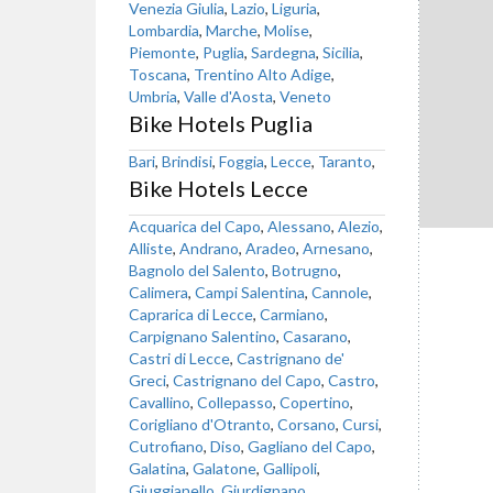
Venezia Giulia
,
Lazio
,
Liguria
,
Lombardia
,
Marche
,
Molise
,
Piemonte
,
Puglia
,
Sardegna
,
Sicilia
,
Toscana
,
Trentino Alto Adige
,
Umbria
,
Valle d'Aosta
,
Veneto
Bike Hotels Puglia
Bari
,
Brindisi
,
Foggia
,
Lecce
,
Taranto
,
Bike Hotels Lecce
Acquarica del Capo
,
Alessano
,
Alezio
,
Alliste
,
Andrano
,
Aradeo
,
Arnesano
,
Bagnolo del Salento
,
Botrugno
,
Calimera
,
Campi Salentina
,
Cannole
,
Caprarica di Lecce
,
Carmiano
,
Carpignano Salentino
,
Casarano
,
Castri di Lecce
,
Castrignano de'
Greci
,
Castrignano del Capo
,
Castro
,
Cavallino
,
Collepasso
,
Copertino
,
Corigliano d'Otranto
,
Corsano
,
Cursi
,
Cutrofiano
,
Diso
,
Gagliano del Capo
,
Galatina
,
Galatone
,
Gallipoli
,
Giuggianello
,
Giurdignano
,