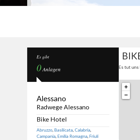
BIK
Es gibt
0
Es tut uns 
Anlagen
+
−
Alessano
Radwege Alessano
Bike Hotel
Abruzzo
,
Basilicata
,
Calabria
,
Campania
,
Emilia Romagna
,
Friuli