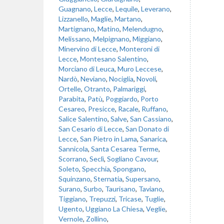
Guagnano
,
Lecce
,
Lequile
,
Leverano
,
Lizzanello
,
Maglie
,
Martano
,
Martignano
,
Matino
,
Melendugno
,
Melissano
,
Melpignano
,
Miggiano
,
Minervino di Lecce
,
Monteroni di
Lecce
,
Montesano Salentino
,
Morciano di Leuca
,
Muro Leccese
,
Nardò
,
Neviano
,
Nociglia
,
Novoli
,
Ortelle
,
Otranto
,
Palmariggi
,
Parabita
,
Patù
,
Poggiardo
,
Porto
Cesareo
,
Presicce
,
Racale
,
Ruffano
,
Salice Salentino
,
Salve
,
San Cassiano
,
San Cesario di Lecce
,
San Donato di
Lecce
,
San Pietro in Lama
,
Sanarica
,
Sannicola
,
Santa Cesarea Terme
,
Scorrano
,
Seclì
,
Sogliano Cavour
,
Soleto
,
Specchia
,
Spongano
,
Squinzano
,
Sternatia
,
Supersano
,
Surano
,
Surbo
,
Taurisano
,
Taviano
,
Tiggiano
,
Trepuzzi
,
Tricase
,
Tuglie
,
Ugento
,
Uggiano La Chiesa
,
Veglie
,
Vernole
,
Zollino
,