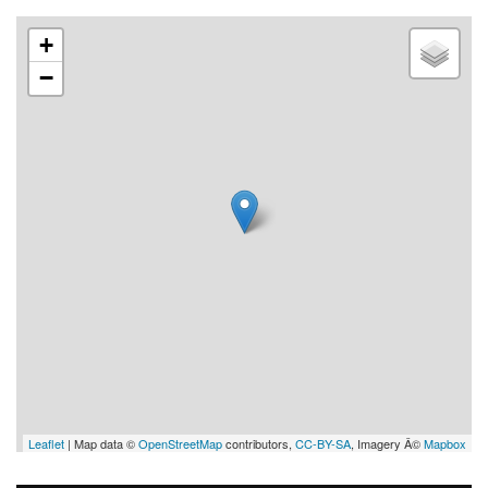
+
−
Leaflet
| Map data ©
OpenStreetMap
contributors,
CC-BY-SA
, Imagery Â©
Mapbox