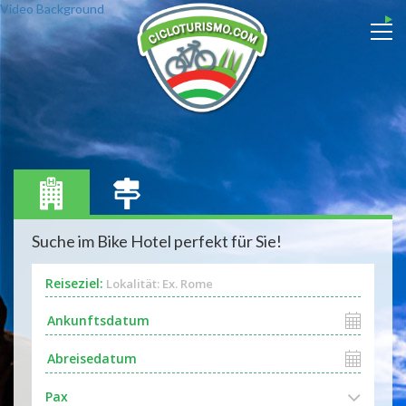
Video Background
Suche im Bike Hotel perfekt für Sie!
Reiseziel:
Lokalität: Ex. Rome
Pax