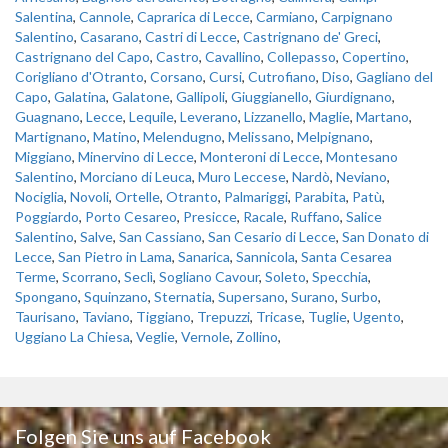
Salentina
,
Cannole
,
Caprarica di Lecce
,
Carmiano
,
Carpignano
Salentino
,
Casarano
,
Castri di Lecce
,
Castrignano de' Greci
,
Castrignano del Capo
,
Castro
,
Cavallino
,
Collepasso
,
Copertino
,
Corigliano d'Otranto
,
Corsano
,
Cursi
,
Cutrofiano
,
Diso
,
Gagliano del
Capo
,
Galatina
,
Galatone
,
Gallipoli
,
Giuggianello
,
Giurdignano
,
Guagnano
,
Lecce
,
Lequile
,
Leverano
,
Lizzanello
,
Maglie
,
Martano
,
Martignano
,
Matino
,
Melendugno
,
Melissano
,
Melpignano
,
Miggiano
,
Minervino di Lecce
,
Monteroni di Lecce
,
Montesano
Salentino
,
Morciano di Leuca
,
Muro Leccese
,
Nardò
,
Neviano
,
Nociglia
,
Novoli
,
Ortelle
,
Otranto
,
Palmariggi
,
Parabita
,
Patù
,
Poggiardo
,
Porto Cesareo
,
Presicce
,
Racale
,
Ruffano
,
Salice
Salentino
,
Salve
,
San Cassiano
,
San Cesario di Lecce
,
San Donato di
Lecce
,
San Pietro in Lama
,
Sanarica
,
Sannicola
,
Santa Cesarea
Terme
,
Scorrano
,
Seclì
,
Sogliano Cavour
,
Soleto
,
Specchia
,
Spongano
,
Squinzano
,
Sternatia
,
Supersano
,
Surano
,
Surbo
,
Taurisano
,
Taviano
,
Tiggiano
,
Trepuzzi
,
Tricase
,
Tuglie
,
Ugento
,
Uggiano La Chiesa
,
Veglie
,
Vernole
,
Zollino
,
Folgen Sie uns auf Facebook