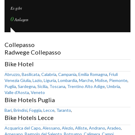
Es gibt
0
Anlagen
Collepasso
Radwege Collepasso
Bike Hotel
Abruzzo
,
Basilicata
,
Calabria
,
Campania
,
Emilia Romagna
,
Friuli
Venezia Giulia
,
Lazio
,
Liguria
,
Lombardia
,
Marche
,
Molise
,
Piemonte
,
Puglia
,
Sardegna
,
Sicilia
,
Toscana
,
Trentino Alto Adige
,
Umbria
,
Valle d'Aosta
,
Veneto
Bike Hotels Puglia
Bari
,
Brindisi
,
Foggia
,
Lecce
,
Taranto
,
Bike Hotels Lecce
Acquarica del Capo
,
Alessano
,
Alezio
,
Alliste
,
Andrano
,
Aradeo
,
Arnesano
,
Bagnolo del Salento
,
Botrugno
,
Calimera
,
Campi