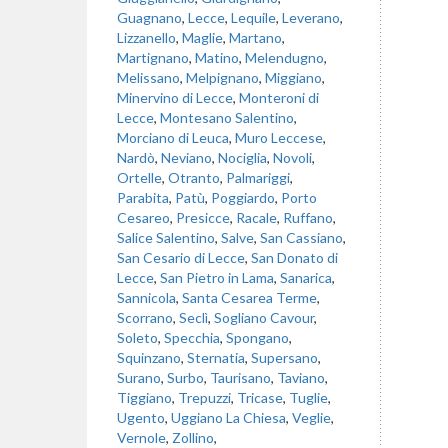
Guagnano
,
Lecce
,
Lequile
,
Leverano
,
Lizzanello
,
Maglie
,
Martano
,
Martignano
,
Matino
,
Melendugno
,
Melissano
,
Melpignano
,
Miggiano
,
Minervino di Lecce
,
Monteroni di
Lecce
,
Montesano Salentino
,
Morciano di Leuca
,
Muro Leccese
,
Nardò
,
Neviano
,
Nociglia
,
Novoli
,
Ortelle
,
Otranto
,
Palmariggi
,
Parabita
,
Patù
,
Poggiardo
,
Porto
Cesareo
,
Presicce
,
Racale
,
Ruffano
,
Salice Salentino
,
Salve
,
San Cassiano
,
San Cesario di Lecce
,
San Donato di
Lecce
,
San Pietro in Lama
,
Sanarica
,
Sannicola
,
Santa Cesarea Terme
,
Scorrano
,
Seclì
,
Sogliano Cavour
,
Soleto
,
Specchia
,
Spongano
,
Squinzano
,
Sternatia
,
Supersano
,
Surano
,
Surbo
,
Taurisano
,
Taviano
,
Tiggiano
,
Trepuzzi
,
Tricase
,
Tuglie
,
Ugento
,
Uggiano La Chiesa
,
Veglie
,
Vernole
,
Zollino
,