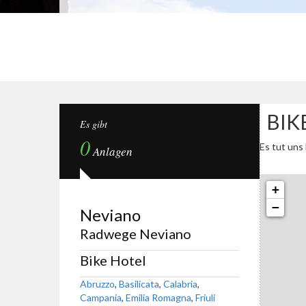
BIK
Es gibt
0
Es tut uns 
Anlagen
+
−
Neviano
Radwege Neviano
Bike Hotel
Abruzzo
,
Basilicata
,
Calabria
,
Campania
,
Emilia Romagna
,
Friuli