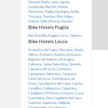
Venezia Giulia
,
Lazio
,
Liguria
,
Lombardia
,
Marche
,
Molise
,
Piemonte
,
Puglia
,
Sardegna
,
Sicilia
,
Toscana
,
Trentino Alto Adige
,
Umbria
,
Valle d'Aosta
,
Veneto
Bike Hotels Puglia
Bari
,
Brindisi
,
Foggia
,
Lecce
,
Taranto
,
Bike Hotels Lecce
Acquarica del Capo
,
Alessano
,
Alezio
,
Alliste
,
Andrano
,
Aradeo
,
Arnesano
,
Bagnolo del Salento
,
Botrugno
,
Calimera
,
Campi Salentina
,
Cannole
,
Caprarica di Lecce
,
Carmiano
,
Carpignano Salentino
,
Casarano
,
Castri di Lecce
,
Castrignano de'
Greci
,
Castrignano del Capo
,
Castro
,
Cavallino
,
Collepasso
,
Copertino
,
Corigliano d'Otranto
,
Corsano
,
Cursi
,
Cutrofiano
,
Diso
,
Gagliano del Capo
,
Galatina
,
Galatone
,
Gallipoli
,
Giuggianello
,
Giurdignano
,