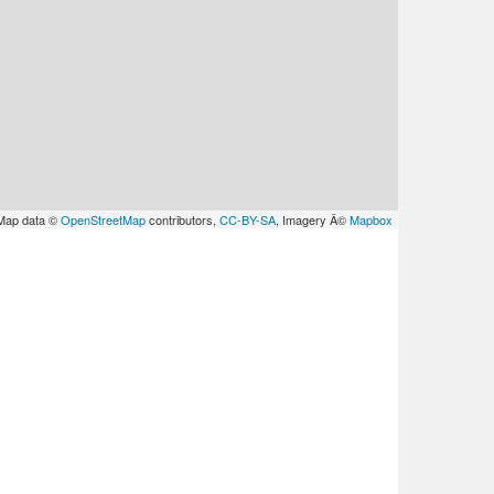
Map data ©
OpenStreetMap
contributors,
CC-BY-SA
, Imagery Â©
Mapbox