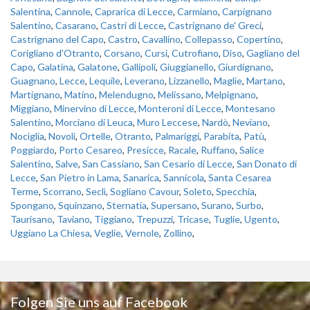
Salentina
,
Cannole
,
Caprarica di Lecce
,
Carmiano
,
Carpignano
Salentino
,
Casarano
,
Castri di Lecce
,
Castrignano de' Greci
,
Castrignano del Capo
,
Castro
,
Cavallino
,
Collepasso
,
Copertino
,
Corigliano d'Otranto
,
Corsano
,
Cursi
,
Cutrofiano
,
Diso
,
Gagliano del
Capo
,
Galatina
,
Galatone
,
Gallipoli
,
Giuggianello
,
Giurdignano
,
Guagnano
,
Lecce
,
Lequile
,
Leverano
,
Lizzanello
,
Maglie
,
Martano
,
Martignano
,
Matino
,
Melendugno
,
Melissano
,
Melpignano
,
Miggiano
,
Minervino di Lecce
,
Monteroni di Lecce
,
Montesano
Salentino
,
Morciano di Leuca
,
Muro Leccese
,
Nardò
,
Neviano
,
Nociglia
,
Novoli
,
Ortelle
,
Otranto
,
Palmariggi
,
Parabita
,
Patù
,
Poggiardo
,
Porto Cesareo
,
Presicce
,
Racale
,
Ruffano
,
Salice
Salentino
,
Salve
,
San Cassiano
,
San Cesario di Lecce
,
San Donato di
Lecce
,
San Pietro in Lama
,
Sanarica
,
Sannicola
,
Santa Cesarea
Terme
,
Scorrano
,
Seclì
,
Sogliano Cavour
,
Soleto
,
Specchia
,
Spongano
,
Squinzano
,
Sternatia
,
Supersano
,
Surano
,
Surbo
,
Taurisano
,
Taviano
,
Tiggiano
,
Trepuzzi
,
Tricase
,
Tuglie
,
Ugento
,
Uggiano La Chiesa
,
Veglie
,
Vernole
,
Zollino
,
Folgen Sie uns auf Facebook