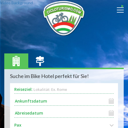
Video Background
Suche im Bike Hotel perfekt für Sie!
Reiseziel:
Lokalität: Ex. Rome
Pax