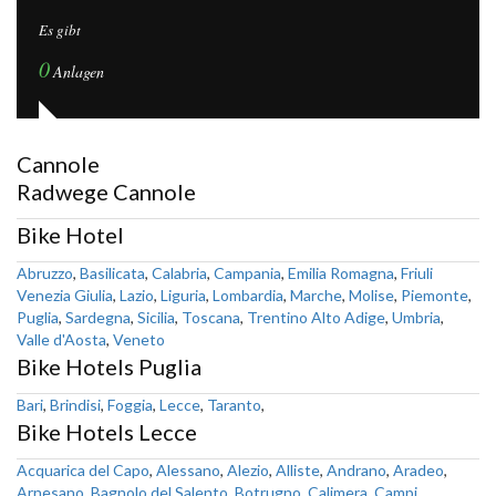
Es gibt
0
Anlagen
Cannole
Radwege Cannole
Bike Hotel
Abruzzo
,
Basilicata
,
Calabria
,
Campania
,
Emilia Romagna
,
Friuli
Venezia Giulia
,
Lazio
,
Liguria
,
Lombardia
,
Marche
,
Molise
,
Piemonte
,
Puglia
,
Sardegna
,
Sicilia
,
Toscana
,
Trentino Alto Adige
,
Umbria
,
Valle d'Aosta
,
Veneto
Bike Hotels Puglia
Bari
,
Brindisi
,
Foggia
,
Lecce
,
Taranto
,
Bike Hotels Lecce
Acquarica del Capo
,
Alessano
,
Alezio
,
Alliste
,
Andrano
,
Aradeo
,
Arnesano
,
Bagnolo del Salento
,
Botrugno
,
Calimera
,
Campi