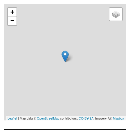
+
−
Leaflet
| Map data ©
OpenStreetMap
contributors,
CC-BY-SA
, Imagery Â©
Mapbox