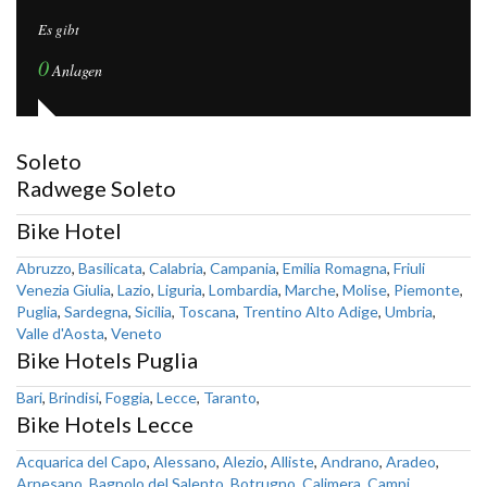
Es gibt
0
Anlagen
Soleto
Radwege Soleto
Bike Hotel
Abruzzo
,
Basilicata
,
Calabria
,
Campania
,
Emilia Romagna
,
Friuli
Venezia Giulia
,
Lazio
,
Liguria
,
Lombardia
,
Marche
,
Molise
,
Piemonte
,
Puglia
,
Sardegna
,
Sicilia
,
Toscana
,
Trentino Alto Adige
,
Umbria
,
Valle d'Aosta
,
Veneto
Bike Hotels Puglia
Bari
,
Brindisi
,
Foggia
,
Lecce
,
Taranto
,
Bike Hotels Lecce
Acquarica del Capo
,
Alessano
,
Alezio
,
Alliste
,
Andrano
,
Aradeo
,
Arnesano
,
Bagnolo del Salento
,
Botrugno
,
Calimera
,
Campi