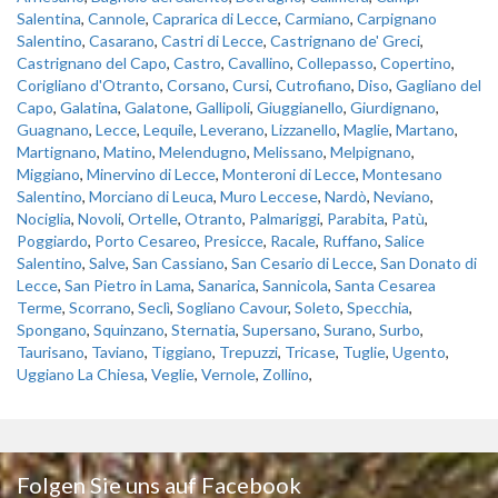
Salentina
,
Cannole
,
Caprarica di Lecce
,
Carmiano
,
Carpignano
Salentino
,
Casarano
,
Castri di Lecce
,
Castrignano de' Greci
,
Castrignano del Capo
,
Castro
,
Cavallino
,
Collepasso
,
Copertino
,
Corigliano d'Otranto
,
Corsano
,
Cursi
,
Cutrofiano
,
Diso
,
Gagliano del
Capo
,
Galatina
,
Galatone
,
Gallipoli
,
Giuggianello
,
Giurdignano
,
Guagnano
,
Lecce
,
Lequile
,
Leverano
,
Lizzanello
,
Maglie
,
Martano
,
Martignano
,
Matino
,
Melendugno
,
Melissano
,
Melpignano
,
Miggiano
,
Minervino di Lecce
,
Monteroni di Lecce
,
Montesano
Salentino
,
Morciano di Leuca
,
Muro Leccese
,
Nardò
,
Neviano
,
Nociglia
,
Novoli
,
Ortelle
,
Otranto
,
Palmariggi
,
Parabita
,
Patù
,
Poggiardo
,
Porto Cesareo
,
Presicce
,
Racale
,
Ruffano
,
Salice
Salentino
,
Salve
,
San Cassiano
,
San Cesario di Lecce
,
San Donato di
Lecce
,
San Pietro in Lama
,
Sanarica
,
Sannicola
,
Santa Cesarea
Terme
,
Scorrano
,
Seclì
,
Sogliano Cavour
,
Soleto
,
Specchia
,
Spongano
,
Squinzano
,
Sternatia
,
Supersano
,
Surano
,
Surbo
,
Taurisano
,
Taviano
,
Tiggiano
,
Trepuzzi
,
Tricase
,
Tuglie
,
Ugento
,
Uggiano La Chiesa
,
Veglie
,
Vernole
,
Zollino
,
Folgen Sie uns auf Facebook