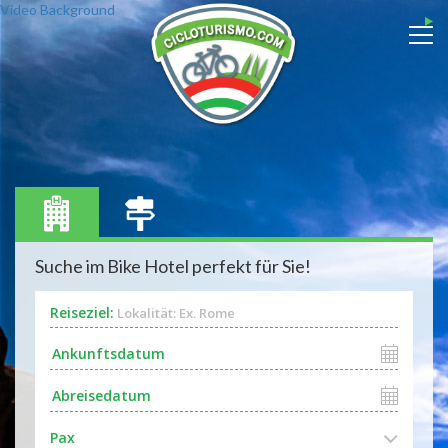
Video Background
Suche im Bike Hotel perfekt für Sie!
Reiseziel:
Lokalität: Ex. Rome
Pax