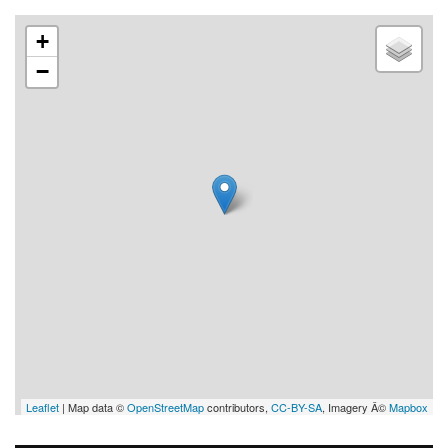
+
−
Leaflet
| Map data ©
OpenStreetMap
contributors,
CC-BY-SA
, Imagery Â©
Mapbox