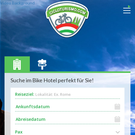
Video Background
Suche im Bike Hotel perfekt für Sie!
Reiseziel:
Lokalität: Ex. Rome
Pax