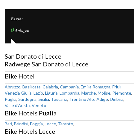
Es gibt
0
Anlagen
San Donato di Lecce
Radwege San Donato di Lecce
Bike Hotel
Abruzzo
,
Basilicata
,
Calabria
,
Campania
,
Emilia Romagna
,
Friuli
Venezia Giulia
,
Lazio
,
Liguria
,
Lombardia
,
Marche
,
Molise
,
Piemonte
,
Puglia
,
Sardegna
,
Sicilia
,
Toscana
,
Trentino Alto Adige
,
Umbria
,
Valle d'Aosta
,
Veneto
Bike Hotels Puglia
Bari
,
Brindisi
,
Foggia
,
Lecce
,
Taranto
,
Bike Hotels Lecce