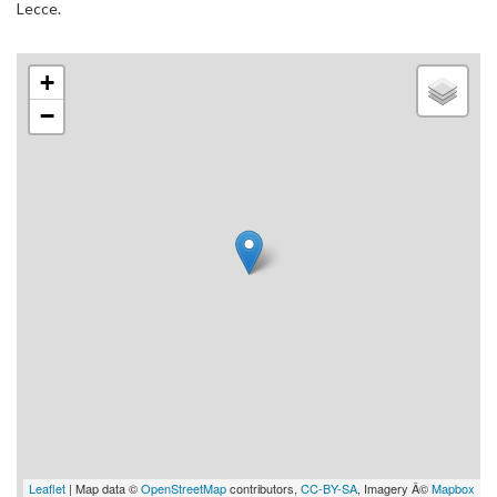
Lecce.
+
−
Leaflet
| Map data ©
OpenStreetMap
contributors,
CC-BY-SA
, Imagery Â©
Mapbox