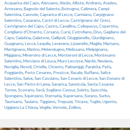
Acquarica del Capo
,
Alessano
,
Alezio
,
Alliste
,
Andrano
,
Aradeo
,
Arnesano
,
Bagnolo del Salento
,
Botrugno
,
Calimera
,
Campi
Salentina
,
Cannole
,
Caprarica di Lecce
,
Carmiano
,
Carpignano
Salentino
,
Casarano
,
Castri di Lecce
,
Castrignano de' Greci
,
Castrignano del Capo
,
Castro
,
Cavallino
,
Collepasso
,
Copertino
,
Corigliano d'Otranto
,
Corsano
,
Cursi
,
Cutrofiano
,
Diso
,
Gagliano del
Capo
,
Galatina
,
Galatone
,
Gallipoli
,
Giuggianello
,
Giurdignano
,
Guagnano
,
Lecce
,
Lequile
,
Leverano
,
Lizzanello
,
Maglie
,
Martano
,
Martignano
,
Matino
,
Melendugno
,
Melissano
,
Melpignano
,
Miggiano
,
Minervino di Lecce
,
Monteroni di Lecce
,
Montesano
Salentino
,
Morciano di Leuca
,
Muro Leccese
,
Nardò
,
Neviano
,
Nociglia
,
Novoli
,
Ortelle
,
Otranto
,
Palmariggi
,
Parabita
,
Patù
,
Poggiardo
,
Porto Cesareo
,
Presicce
,
Racale
,
Ruffano
,
Salice
Salentino
,
Salve
,
San Cassiano
,
San Cesario di Lecce
,
San Donato di
Lecce
,
San Pietro in Lama
,
Sanarica
,
Sannicola
,
Santa Cesarea
Terme
,
Scorrano
,
Seclì
,
Sogliano Cavour
,
Soleto
,
Specchia
,
Spongano
,
Squinzano
,
Sternatia
,
Supersano
,
Surano
,
Surbo
,
Taurisano
,
Taviano
,
Tiggiano
,
Trepuzzi
,
Tricase
,
Tuglie
,
Ugento
,
Uggiano La Chiesa
,
Veglie
,
Vernole
,
Zollino
,