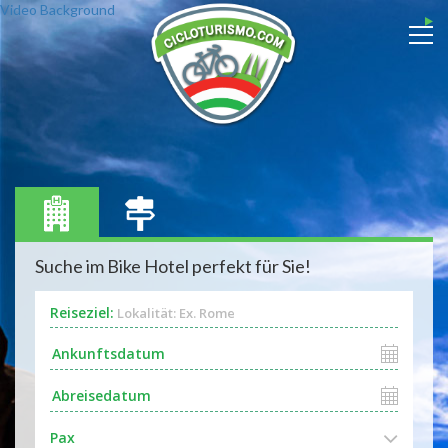
Video Background
Suche im Bike Hotel perfekt für Sie!
Reiseziel:
Lokalität: Ex. Rome
Pax