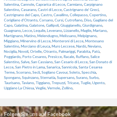
Salentina
,
Cannole
,
Caprarica di Lecce
,
Carmiano
,
Carpignano
Salentino
,
Casarano
,
Castri di Lecce
,
Castrignano de' Greci
,
Castrignano del Capo
,
Castro
,
Cavallino
,
Collepasso
,
Copertino
,
Corigliano d'Otranto
,
Corsano
,
Cursi
,
Cutrofiano
,
Diso
,
Gagliano del
Capo
,
Galatina
,
Galatone
,
Gallipoli
,
Giuggianello
,
Giurdignano
,
Guagnano
,
Lecce
,
Lequile
,
Leverano
,
Lizzanello
,
Maglie
,
Martano
,
Martignano
,
Matino
,
Melendugno
,
Melissano
,
Melpignano
,
Miggiano
,
Minervino di Lecce
,
Monteroni di Lecce
,
Montesano
Salentino
,
Morciano di Leuca
,
Muro Leccese
,
Nardò
,
Neviano
,
Nociglia
,
Novoli
,
Ortelle
,
Otranto
,
Palmariggi
,
Parabita
,
Patù
,
Poggiardo
,
Porto Cesareo
,
Presicce
,
Racale
,
Ruffano
,
Salice
Salentino
,
Salve
,
San Cassiano
,
San Cesario di Lecce
,
San Donato di
Lecce
,
San Pietro in Lama
,
Sanarica
,
Sannicola
,
Santa Cesarea
Terme
,
Scorrano
,
Seclì
,
Sogliano Cavour
,
Soleto
,
Specchia
,
Spongano
,
Squinzano
,
Sternatia
,
Supersano
,
Surano
,
Surbo
,
Taurisano
,
Taviano
,
Tiggiano
,
Trepuzzi
,
Tricase
,
Tuglie
,
Ugento
,
Uggiano La Chiesa
,
Veglie
,
Vernole
,
Zollino
,
Folgen Sie uns auf Facebook