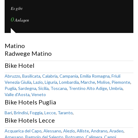
Es gibt
0
Anlagen
Matino
Radwege Matino
Bike Hotel
Abruzzo
,
Basilicata
,
Calabria
,
Campania
,
Emilia Romagna
,
Friuli
Venezia Giulia
,
Lazio
,
Liguria
,
Lombardia
,
Marche
,
Molise
,
Piemonte
,
Puglia
,
Sardegna
,
Sicilia
,
Toscana
,
Trentino Alto Adige
,
Umbria
,
Valle d'Aosta
,
Veneto
Bike Hotels Puglia
Bari
,
Brindisi
,
Foggia
,
Lecce
,
Taranto
,
Bike Hotels Lecce
Acquarica del Capo
,
Alessano
,
Alezio
,
Alliste
,
Andrano
,
Aradeo
,
Arnesano
,
Bagnolo del Salento
,
Botrugno
,
Calimera
,
Campi