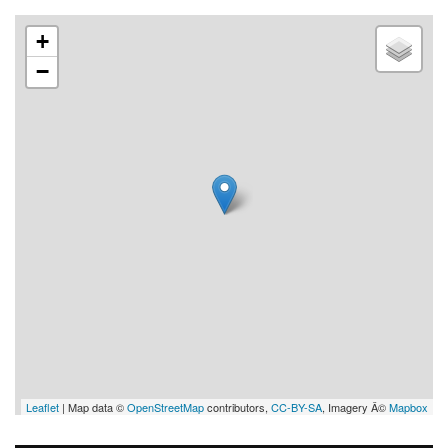
+
−
Leaflet
| Map data ©
OpenStreetMap
contributors,
CC-BY-SA
, Imagery Â©
Mapbox