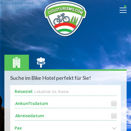
Video Background
Suche im Bike Hotel perfekt für Sie!
Reiseziel:
Lokalität: Ex. Rome
Pax