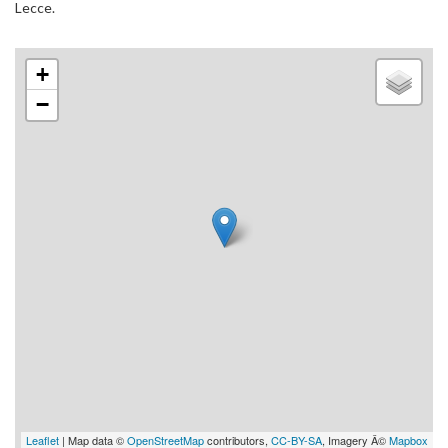
Lecce.
+
−
Leaflet
| Map data ©
OpenStreetMap
contributors,
CC-BY-SA
, Imagery Â©
Mapbox