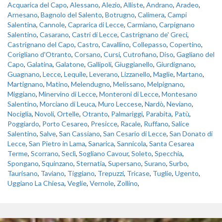
Acquarica del Capo
,
Alessano
,
Alezio
,
Alliste
,
Andrano
,
Aradeo
,
Arnesano
,
Bagnolo del Salento
,
Botrugno
,
Calimera
,
Campi
Salentina
,
Cannole
,
Caprarica di Lecce
,
Carmiano
,
Carpignano
Salentino
,
Casarano
,
Castri di Lecce
,
Castrignano de' Greci
,
Castrignano del Capo
,
Castro
,
Cavallino
,
Collepasso
,
Copertino
,
Corigliano d'Otranto
,
Corsano
,
Cursi
,
Cutrofiano
,
Diso
,
Gagliano del
Capo
,
Galatina
,
Galatone
,
Gallipoli
,
Giuggianello
,
Giurdignano
,
Guagnano
,
Lecce
,
Lequile
,
Leverano
,
Lizzanello
,
Maglie
,
Martano
,
Martignano
,
Matino
,
Melendugno
,
Melissano
,
Melpignano
,
Miggiano
,
Minervino di Lecce
,
Monteroni di Lecce
,
Montesano
Salentino
,
Morciano di Leuca
,
Muro Leccese
,
Nardò
,
Neviano
,
Nociglia
,
Novoli
,
Ortelle
,
Otranto
,
Palmariggi
,
Parabita
,
Patù
,
Poggiardo
,
Porto Cesareo
,
Presicce
,
Racale
,
Ruffano
,
Salice
Salentino
,
Salve
,
San Cassiano
,
San Cesario di Lecce
,
San Donato di
Lecce
,
San Pietro in Lama
,
Sanarica
,
Sannicola
,
Santa Cesarea
Terme
,
Scorrano
,
Seclì
,
Sogliano Cavour
,
Soleto
,
Specchia
,
Spongano
,
Squinzano
,
Sternatia
,
Supersano
,
Surano
,
Surbo
,
Taurisano
,
Taviano
,
Tiggiano
,
Trepuzzi
,
Tricase
,
Tuglie
,
Ugento
,
Uggiano La Chiesa
,
Veglie
,
Vernole
,
Zollino
,