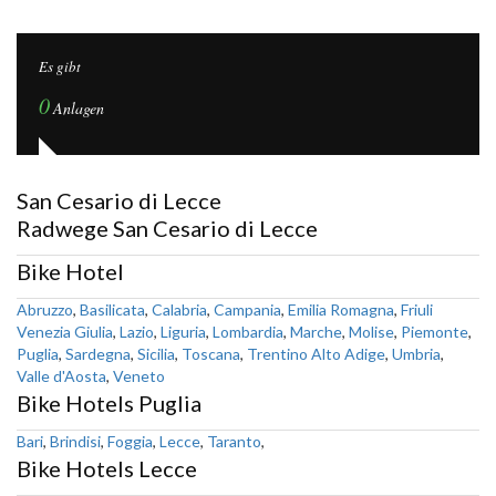
Es gibt
0
Anlagen
San Cesario di Lecce
Radwege San Cesario di Lecce
Bike Hotel
Abruzzo
,
Basilicata
,
Calabria
,
Campania
,
Emilia Romagna
,
Friuli
Venezia Giulia
,
Lazio
,
Liguria
,
Lombardia
,
Marche
,
Molise
,
Piemonte
,
Puglia
,
Sardegna
,
Sicilia
,
Toscana
,
Trentino Alto Adige
,
Umbria
,
Valle d'Aosta
,
Veneto
Bike Hotels Puglia
Bari
,
Brindisi
,
Foggia
,
Lecce
,
Taranto
,
Bike Hotels Lecce