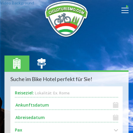
Video Background
Suche im Bike Hotel perfekt für Sie!
Reiseziel:
Lokalität: Ex. Rome
Pax