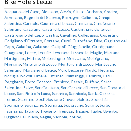
Bike Hotels Lecce
Acquarica del Capo
,
Alessano
,
Alezio
,
Alliste
,
Andrano
,
Aradeo
,
Arnesano
,
Bagnolo del Salento
,
Botrugno
,
Calimera
,
Campi
Salentina
,
Cannole
,
Caprarica di Lecce
,
Carmiano
,
Carpignano
Salentino
,
Casarano
,
Castri di Lecce
,
Castrignano de' Greci
,
Castrignano del Capo
,
Castro
,
Cavallino
,
Collepasso
,
Copertino
,
Corigliano d'Otranto
,
Corsano
,
Cursi
,
Cutrofiano
,
Diso
,
Gagliano del
Capo
,
Galatina
,
Galatone
,
Gallipoli
,
Giuggianello
,
Giurdignano
,
Guagnano
,
Lecce
,
Lequile
,
Leverano
,
Lizzanello
,
Maglie
,
Martano
,
Martignano
,
Matino
,
Melendugno
,
Melissano
,
Melpignano
,
Miggiano
,
Minervino di Lecce
,
Monteroni di Lecce
,
Montesano
Salentino
,
Morciano di Leuca
,
Muro Leccese
,
Nardò
,
Neviano
,
Nociglia
,
Novoli
,
Ortelle
,
Otranto
,
Palmariggi
,
Parabita
,
Patù
,
Poggiardo
,
Porto Cesareo
,
Presicce
,
Racale
,
Ruffano
,
Salice
Salentino
,
Salve
,
San Cassiano
,
San Cesario di Lecce
,
San Donato di
Lecce
,
San Pietro in Lama
,
Sanarica
,
Sannicola
,
Santa Cesarea
Terme
,
Scorrano
,
Seclì
,
Sogliano Cavour
,
Soleto
,
Specchia
,
Spongano
,
Squinzano
,
Sternatia
,
Supersano
,
Surano
,
Surbo
,
Taurisano
,
Taviano
,
Tiggiano
,
Trepuzzi
,
Tricase
,
Tuglie
,
Ugento
,
Uggiano La Chiesa
,
Veglie
,
Vernole
,
Zollino
,