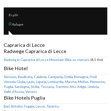
Es gibt
0
Anlagen
Caprarica di Lecce
Radwege Caprarica di Lecce
Radweg in Caprarica di Lecce Mountain Bike su sterrato
(8,5 Km)
Bike Hotel
Abruzzo
,
Basilicata
,
Calabria
,
Campania
,
Emilia Romagna
,
Friuli
Venezia Giulia
,
Lazio
,
Liguria
,
Lombardia
,
Marche
,
Molise
,
Piemonte
,
Puglia
,
Sardegna
,
Sicilia
,
Toscana
,
Trentino Alto Adige
,
Umbria
,
Valle d'Aosta
,
Veneto
Bike Hotels Puglia
Bari
,
Brindisi
,
Foggia
,
Lecce
,
Taranto
,