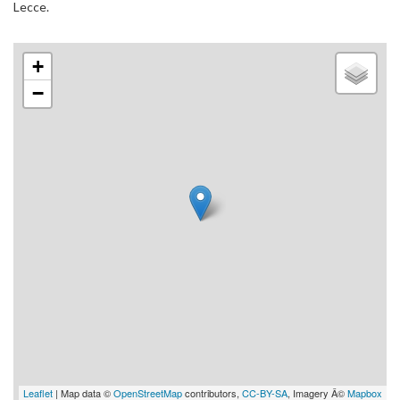
Lecce.
+
−
Leaflet
| Map data ©
OpenStreetMap
contributors,
CC-BY-SA
, Imagery Â©
Mapbox