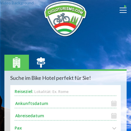
Video Background
Suche im Bike Hotel perfekt für Sie!
Reiseziel:
Lokalität: Ex. Rome
Pax