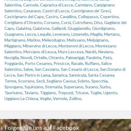
Salentina
,
Cannole
,
Caprarica di Lecce
,
Carmiano
,
Carpignano
Salentino
,
Casarano
,
Castri di Lecce
,
Castrignano de' Greci
,
Castrignano del Capo
,
Castro
,
Cavallino
,
Collepasso
,
Copertino
,
Corigliano d'Otranto
,
Corsano
,
Cursi
,
Cutrofiano
,
Diso
,
Gagliano del
Capo
,
Galatina
,
Galatone
,
Gallipoli
,
Giuggianello
,
Giurdignano
,
Guagnano
,
Lecce
,
Lequile
,
Leverano
,
Lizzanello
,
Maglie
,
Martano
,
Martignano
,
Matino
,
Melendugno
,
Melissano
,
Melpignano
,
Miggiano
,
Minervino di Lecce
,
Monteroni di Lecce
,
Montesano
Salentino
,
Morciano di Leuca
,
Muro Leccese
,
Nardò
,
Neviano
,
Nociglia
,
Novoli
,
Ortelle
,
Otranto
,
Palmariggi
,
Parabita
,
Patù
,
Poggiardo
,
Porto Cesareo
,
Presicce
,
Racale
,
Ruffano
,
Salice
Salentino
,
Salve
,
San Cassiano
,
San Cesario di Lecce
,
San Donato di
Lecce
,
San Pietro in Lama
,
Sanarica
,
Sannicola
,
Santa Cesarea
Terme
,
Scorrano
,
Seclì
,
Sogliano Cavour
,
Soleto
,
Specchia
,
Spongano
,
Squinzano
,
Sternatia
,
Supersano
,
Surano
,
Surbo
,
Taurisano
,
Taviano
,
Tiggiano
,
Trepuzzi
,
Tricase
,
Tuglie
,
Ugento
,
Uggiano La Chiesa
,
Veglie
,
Vernole
,
Zollino
,
Folgen Sie uns auf Facebook