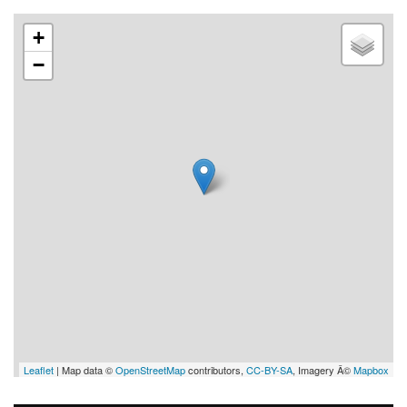
+
−
Leaflet
| Map data ©
OpenStreetMap
contributors,
CC-BY-SA
, Imagery Â©
Mapbox