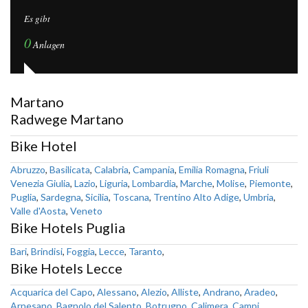
Es gibt
0
Anlagen
Martano
Radwege Martano
Bike Hotel
Abruzzo
,
Basilicata
,
Calabria
,
Campania
,
Emilia Romagna
,
Friuli
Venezia Giulia
,
Lazio
,
Liguria
,
Lombardia
,
Marche
,
Molise
,
Piemonte
,
Puglia
,
Sardegna
,
Sicilia
,
Toscana
,
Trentino Alto Adige
,
Umbria
,
Valle d'Aosta
,
Veneto
Bike Hotels Puglia
Bari
,
Brindisi
,
Foggia
,
Lecce
,
Taranto
,
Bike Hotels Lecce
Acquarica del Capo
,
Alessano
,
Alezio
,
Alliste
,
Andrano
,
Aradeo
,
Arnesano
,
Bagnolo del Salento
,
Botrugno
,
Calimera
,
Campi