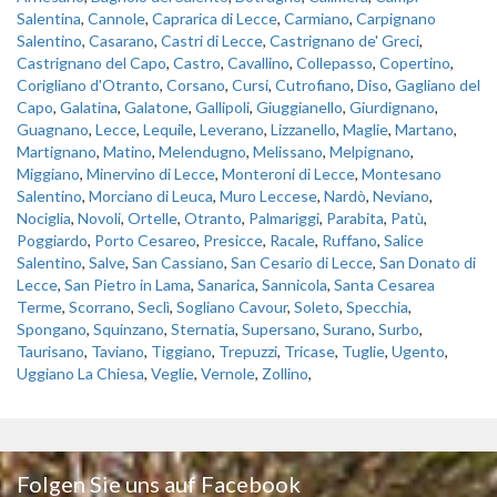
Salentina
,
Cannole
,
Caprarica di Lecce
,
Carmiano
,
Carpignano
Salentino
,
Casarano
,
Castri di Lecce
,
Castrignano de' Greci
,
Castrignano del Capo
,
Castro
,
Cavallino
,
Collepasso
,
Copertino
,
Corigliano d'Otranto
,
Corsano
,
Cursi
,
Cutrofiano
,
Diso
,
Gagliano del
Capo
,
Galatina
,
Galatone
,
Gallipoli
,
Giuggianello
,
Giurdignano
,
Guagnano
,
Lecce
,
Lequile
,
Leverano
,
Lizzanello
,
Maglie
,
Martano
,
Martignano
,
Matino
,
Melendugno
,
Melissano
,
Melpignano
,
Miggiano
,
Minervino di Lecce
,
Monteroni di Lecce
,
Montesano
Salentino
,
Morciano di Leuca
,
Muro Leccese
,
Nardò
,
Neviano
,
Nociglia
,
Novoli
,
Ortelle
,
Otranto
,
Palmariggi
,
Parabita
,
Patù
,
Poggiardo
,
Porto Cesareo
,
Presicce
,
Racale
,
Ruffano
,
Salice
Salentino
,
Salve
,
San Cassiano
,
San Cesario di Lecce
,
San Donato di
Lecce
,
San Pietro in Lama
,
Sanarica
,
Sannicola
,
Santa Cesarea
Terme
,
Scorrano
,
Seclì
,
Sogliano Cavour
,
Soleto
,
Specchia
,
Spongano
,
Squinzano
,
Sternatia
,
Supersano
,
Surano
,
Surbo
,
Taurisano
,
Taviano
,
Tiggiano
,
Trepuzzi
,
Tricase
,
Tuglie
,
Ugento
,
Uggiano La Chiesa
,
Veglie
,
Vernole
,
Zollino
,
Folgen Sie uns auf Facebook