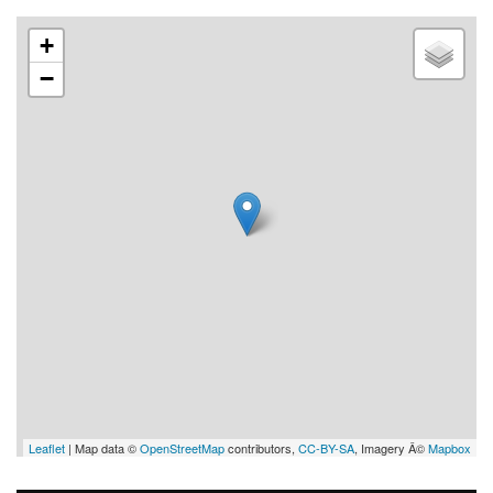
+
−
Leaflet
| Map data ©
OpenStreetMap
contributors,
CC-BY-SA
, Imagery Â©
Mapbox