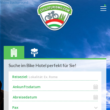
Video Background
Suche im Bike Hotel perfekt für Sie!
Reiseziel:
Lokalität: Ex. Rome
Pax