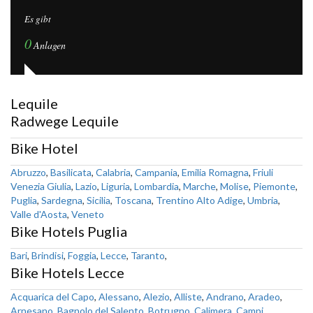
Es gibt
0
Anlagen
Lequile
Radwege Lequile
Bike Hotel
Abruzzo
,
Basilicata
,
Calabria
,
Campania
,
Emilia Romagna
,
Friuli
Venezia Giulia
,
Lazio
,
Liguria
,
Lombardia
,
Marche
,
Molise
,
Piemonte
,
Puglia
,
Sardegna
,
Sicilia
,
Toscana
,
Trentino Alto Adige
,
Umbria
,
Valle d'Aosta
,
Veneto
Bike Hotels Puglia
Bari
,
Brindisi
,
Foggia
,
Lecce
,
Taranto
,
Bike Hotels Lecce
Acquarica del Capo
,
Alessano
,
Alezio
,
Alliste
,
Andrano
,
Aradeo
,
Arnesano
,
Bagnolo del Salento
,
Botrugno
,
Calimera
,
Campi